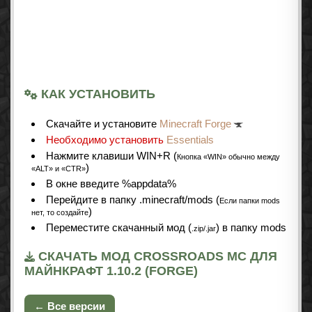
КАК УСТАНОВИТЬ
Cкачайте и установите
Minecraft Forge
Необходимо установить
Essentials
Нажмите клавиши WIN+R (
Кнопка «WIN» обычно между
)
«ALT» и «CTR»
В окне введите %appdata%
Перейдите в папку .minecraft/mods (
Если папки mods
)
нет, то создайте
Переместите скачанный мод (
) в папку mods
.zip/.jar
СКАЧАТЬ МОД CROSSROADS MC ДЛЯ
МАЙНКРАФТ 1.10.2 (FORGE)
← Все версии