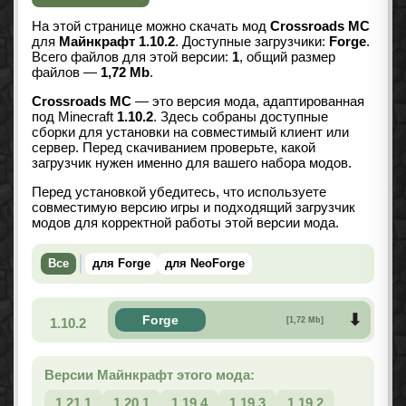
На этой странице можно скачать мод
Crossroads MC
для
Майнкрафт 1.10.2
. Доступные загрузчики:
Forge
.
Всего файлов для этой версии:
1
, общий размер
файлов —
1,72 Mb
.
Crossroads MC
— это версия мода, адаптированная
под Minecraft
1.10.2
. Здесь собраны доступные
сборки для установки на совместимый клиент или
сервер. Перед скачиванием проверьте, какой
загрузчик нужен именно для вашего набора модов.
Перед установкой убедитесь, что используете
совместимую версию игры и подходящий загрузчик
модов для корректной работы этой версии мода.
Все
для Forge
для NeoForge
Forge
1.10.2
[1,72 Mb]
Версии Майнкрафт этого мода:
1.21.1
1.20.1
1.19.4
1.19.3
1.19.2