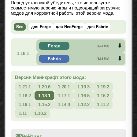
Перед установкой убедитесь, что используете
совместимую версию игры и подходящий загрузчик
модов для корректной работы этой версии мода.
Все
для Forge
для NeoForge
для Fabric
Forge
[9,11 Mb]
1.18.1
Fabric
[8,63 Mb]
Версии Майнкрафт этого мода:
1.21.1
1.20.6
1.20.1
1.19.3
1.19.2
1.18.2
1.18.1
1.17.1
1.16.5
1.16.2
1.16.1
1.15.2
1.14.4
1.12.2
1.11.2
1.11
1.10.2
Рейтинг