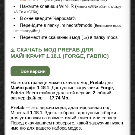
Нажмите клавиши WIN+R (
Кнопка «WIN» обычно между
)
«ALT» и «CTR»
В окне введите %appdata%
Перейдите в папку .minecraft/mods (
Если папки mods
)
нет, то создайте
Переместите скачанный мод (
) в папку mods
.jar
СКАЧАТЬ МОД PREFAB ДЛЯ
МАЙНКРАФТ 1.18.1 (FORGE, FABRIC)
← Все версии
На этой странице можно скачать мод
Prefab
для
Майнкрафт 1.18.1
. Доступные загрузчики:
Forge,
Fabric
. Всего файлов для этой версии:
2
, общий
размер файлов —
17,74 Mb
.
Prefab
— это версия мода, адаптированная под
Minecraft
1.18.1
. Здесь собраны доступные сборки
для установки на совместимый клиент или сервер.
Перед скачиванием проверьте, какой загрузчик нужен
именно для вашего набора модов.