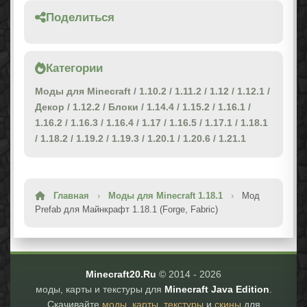
Поделиться
Категории
Моды для Minecraft
/
1.10.2
/
1.11.2
/
1.12
/
1.12.1
/
Декор
/
1.12.2
/
Блоки
/
1.14.4
/
1.15.2
/
1.16.1
/
1.16.2
/
1.16.3
/
1.16.4
/
1.17
/
1.16.5
/
1.17.1
/
1.18.1
/
1.18.2
/
1.19.2
/
1.19.3
/
1.20.1
/
1.20.6
/
1.21.1
Главная
›
Моды для Minecraft 1.18.1
›
Мод
Prefab для Майнкрафт 1.18.1 (Forge, Fabric)
Minecraft20.Ru
© 2014 -
2026
моды, карты и текстуры для
Minecraft Java Edition
.
Скачивайте
моды
,
карты
,
текстуры
и
скины
для