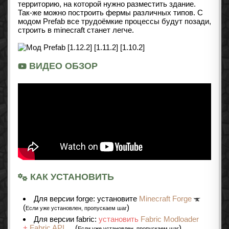
территорию, на которой нужно разместить здание.
Так-же можно построить фермы различных типов. С
модом Prefab все трудоёмкие процессы будут позади,
строить в minecraft станет легче.
ВИДЕО ОБЗОР
КАК УСТАНОВИТЬ
Для версии forge: установите
Minecraft Forge
(
)
Если уже установлен, пропускаем шаг
Для версии fabric:
установить
Fabric Modloader
+
Fabric API
(
)
Если уже установлен, пропускаем шаг