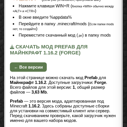
Нажмите клавиши WIN+R (
Кнопка «WIN» обычно между
)
«ALT» и «CTR»
В окне введите %appdata%
Перейдите в папку .minecraft/mods (
Если папки mods
)
нет, то создайте
Переместите скачанный мод (
) в папку mods
.jar
СКАЧАТЬ МОД PREFAB ДЛЯ
МАЙНКРАФТ 1.16.2 (FORGE)
← Все версии
На этой странице можно скачать мод
Prefab
для
Майнкрафт 1.16.2
. Доступные загрузчики:
Forge
.
Всего файлов для этой версии:
1
, общий размер
файлов —
3,63 Mb
.
Prefab
— это версия мода, адаптированная под
Minecraft
1.16.2
. Здесь собраны доступные сборки
для установки на совместимый клиент или сервер.
Перед скачиванием проверьте, какой загрузчик нужен
именно для вашего набора модов.