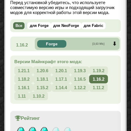
Перед установкой убедитесь, что используете
совместимую версию игры и подходящий загрузчик
модов для корректной работы этой версии мода.
Все
для Forge
для NeoForge
для Fabric
Forge
1.16.2
[3,63 Mb]
Версии Майнкрафт этого мода:
1.21.1
1.20.6
1.20.1
1.19.3
1.19.2
1.18.2
1.18.1
1.17.1
1.16.5
1.16.2
1.16.1
1.15.2
1.14.4
1.12.2
1.11.2
1.11
1.10.2
Рейтинг