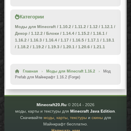
Категории
Моды для Minecraft
/
1.10.2
/
1.11.2
/
1.12
/
1.12.1
/
Декор
/
1.12.2
/
Блоки
/
1.14.4
/
1.15.2
/
1.16.1
/
1.16.2
/
1.16.3
/
1.16.4
/
1.17
/
1.16.5
/
1.17.1
/
1.18.1
/
1.18.2
/
1.19.2
/
1.19.3
/
1.20.1
/
1.20.6
/
1.21.1
Главная
›
Моды для Minecraft 1.16.2
›
Мод
Prefab для Майнкрафт 1.16.2 (Forge)
Minecraft20.Ru
© 2014 -
2026
моды, карты и текстуры для
Minecraft Java Edition
.
Скачивайте
моды
,
карты
,
текстуры
и
скины
для
Майнкрафт бесплатно.
Написать нам