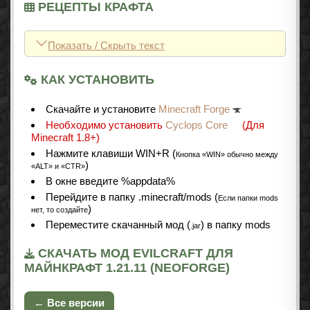
РЕЦЕПТЫ КРАФТА
Показать / Скрыть текст
КАК УСТАНОВИТЬ
Cкачайте и установите
Minecraft Forge
Необходимо установить
Cyclops Core
(Для
Minecraft 1.8+)
Нажмите клавиши WIN+R (
Кнопка «WIN» обычно между
)
«ALT» и «CTR»
В окне введите %appdata%
Перейдите в папку .minecraft/mods (
Если папки mods
)
нет, то создайте
Переместите скачанный мод (
) в папку mods
.jar
СКАЧАТЬ МОД EVILCRAFT ДЛЯ
МАЙНКРАФТ 1.21.11 (NEOFORGE)
← Все версии