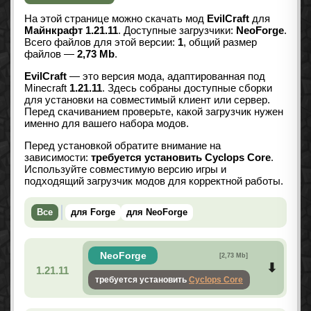
На этой странице можно скачать мод
EvilCraft
для
Майнкрафт 1.21.11
. Доступные загрузчики:
NeoForge
.
Всего файлов для этой версии:
1
, общий размер
файлов —
2,73 Mb
.
EvilCraft
— это версия мода, адаптированная под
Minecraft
1.21.11
. Здесь собраны доступные сборки
для установки на совместимый клиент или сервер.
Перед скачиванием проверьте, какой загрузчик нужен
именно для вашего набора модов.
Перед установкой обратите внимание на
зависимости:
требуется установить Cyclops Core
.
Используйте совместимую версию игры и
подходящий загрузчик модов для корректной работы.
Все
для Forge
для NeoForge
NeoForge
[2,73 Mb]
1.21.11
требуется установить
Cyclops Core