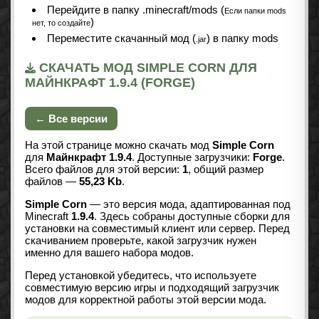
Перейдите в папку .minecraft/mods (
Если папки mods
)
нет, то создайте
Переместите скачанный мод (
) в папку mods
.jar
СКАЧАТЬ МОД SIMPLE CORN ДЛЯ
МАЙНКРАФТ 1.9.4 (FORGE)
← Все версии
На этой странице можно скачать мод
Simple Corn
для
Майнкрафт 1.9.4
. Доступные загрузчики:
Forge
.
Всего файлов для этой версии:
1
, общий размер
файлов —
55,23 Kb
.
Simple Corn
— это версия мода, адаптированная под
Minecraft
1.9.4
. Здесь собраны доступные сборки для
установки на совместимый клиент или сервер. Перед
скачиванием проверьте, какой загрузчик нужен
именно для вашего набора модов.
Перед установкой убедитесь, что используете
совместимую версию игры и подходящий загрузчик
модов для корректной работы этой версии мода.