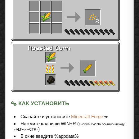
КАК УСТАНОВИТЬ
Cкачайте и установите
Minecraft Forge
Нажмите клавиши WIN+R (
Кнопка «WIN» обычно между
)
«ALT» и «CTR»
В окне введите %appdata%