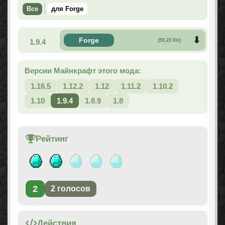
Все
для Forge
Forge
1.9.4
[55,23 Kb]
Версии Майнкрафт этого мода:
1.16.5
1.12.2
1.12
1.11.2
1.10.2
1.10
1.9.4
1.8.9
1.8
Рейтинг
2
2
голосов
Действия