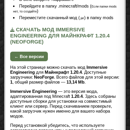
Перейдите в папку .minecraft/mods (
Если папки mods
)
нет, то создайте
Переместите скачанный мод (
) в папку mods
.jar
СКАЧАТЬ МОД IMMERSIVE
ENGINEERING ДЛЯ МАЙНКРАФТ 1.20.4
(NEOFORGE)
← Все версии
На этой странице можно скачать мод
Immersive
Engineering
для
Майнкрафт 1.20.4
. Доступные
загрузчики:
NeoForge
. Всего файлов для этой версии:
1
, общий размер файлов —
13,14 Mb
.
Immersive Engineering
— это версия мода,
адаптированная под Minecraft
1.20.4
. Здесь собраны
доступные сборки для установки на совместимый
клиент или сервер. Перед скачиванием проверьте,
какой загрузчик нужен именно для вашего набора
модов.
Перед установкой убедитесь, что используете