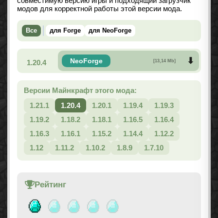
совместимую версию игры и подходящий загрузчик
модов для корректной работы этой версии мода.
Все
для Forge
для NeoForge
NeoForge
1.20.4
[13,14 Mb]
Версии Майнкрафт этого мода:
1.21.1
1.20.4
1.20.1
1.19.4
1.19.3
1.19.2
1.18.2
1.18.1
1.16.5
1.16.4
1.16.3
1.16.1
1.15.2
1.14.4
1.12.2
1.12
1.11.2
1.10.2
1.8.9
1.7.10
Рейтинг