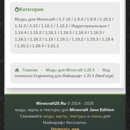
Категории
Моды для Minecraft
/
1.7.10
/
1.9.4
/
1.8.9
/
1.10.2
/
1.11.2
/
1.12
/
1.12.1
/
1.12.2
/
Индустриальные
/
1.14.4
/
1.15.2
/
1.16.1
/
1.16.3
/
1.16.4
/
1.16.5
/
1.18.1
/
1.18.2
/
1.19
/
1.19.1
/
1.19.2
/
1.19.3
/
1.19.4
/
1.20.1
/
1.20.4
/
1.21.1
Главная
›
Моды для Minecraft 1.20.4
›
Мод
Immersive Engineering для Майнкрафт 1.20.4 (NeoForge)
Minecraft20.Ru
© 2014 -
2026
моды, карты и текстуры для
Minecraft Java Edition
.
Скачивайте
моды
,
карты
,
текстуры
и
скины
для
Майнкрафт бесплатно.
Написать нам