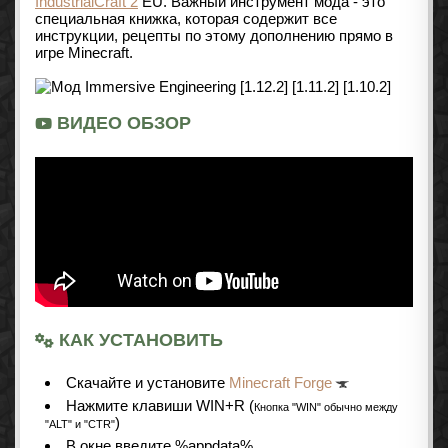
IndustrialCraft 2
EU. Важный инструмент мода - это
специальная книжка, которая содержит все
инструкции, рецепты по этому дополнению прямо в
игре Minecraft.
ВИДЕО ОБЗОР
КАК УСТАНОВИТЬ
Cкачайте и установите
Minecraft Forge
Нажмите клавиши WIN+R (
Кнопка "WIN" обычно между
)
"ALT" и "CTR"
В окне введите %appdata%