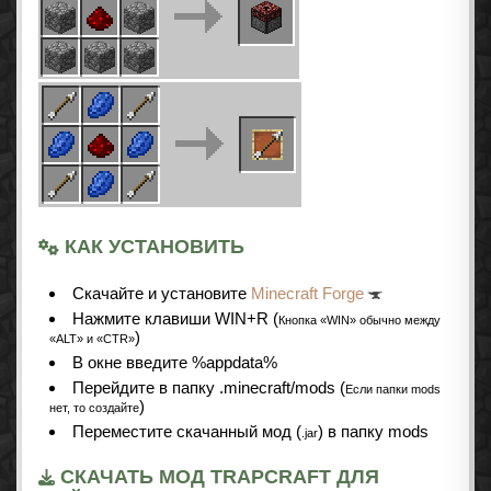
КАК УСТАНОВИТЬ
Cкачайте и установите
Minecraft Forge
Нажмите клавиши WIN+R (
Кнопка «WIN» обычно между
)
«ALT» и «CTR»
В окне введите %appdata%
Перейдите в папку .minecraft/mods (
Если папки mods
)
нет, то создайте
Переместите скачанный мод (
) в папку mods
.jar
СКАЧАТЬ МОД TRAPCRAFT ДЛЯ