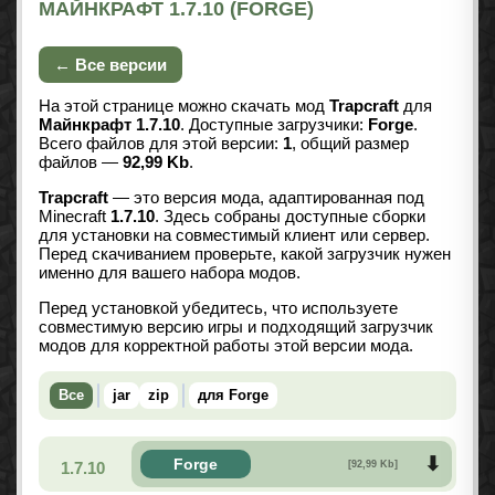
МАЙНКРАФТ 1.7.10 (FORGE)
← Все версии
На этой странице можно скачать мод
Trapcraft
для
Майнкрафт 1.7.10
. Доступные загрузчики:
Forge
.
Всего файлов для этой версии:
1
, общий размер
файлов —
92,99 Kb
.
Trapcraft
— это версия мода, адаптированная под
Minecraft
1.7.10
. Здесь собраны доступные сборки
для установки на совместимый клиент или сервер.
Перед скачиванием проверьте, какой загрузчик нужен
именно для вашего набора модов.
Перед установкой убедитесь, что используете
совместимую версию игры и подходящий загрузчик
модов для корректной работы этой версии мода.
Все
jar
zip
для Forge
Forge
1.7.10
[92,99 Kb]