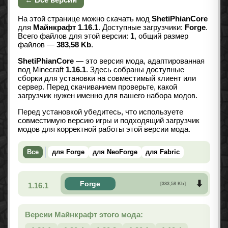
На этой странице можно скачать мод
ShetiPhianCore
для
Майнкрафт 1.16.1
. Доступные загрузчики:
Forge
.
Всего файлов для этой версии:
1
, общий размер
файлов —
383,58 Kb
.
ShetiPhianCore
— это версия мода, адаптированная
под Minecraft
1.16.1
. Здесь собраны доступные
сборки для установки на совместимый клиент или
сервер. Перед скачиванием проверьте, какой
загрузчик нужен именно для вашего набора модов.
Перед установкой убедитесь, что используете
совместимую версию игры и подходящий загрузчик
модов для корректной работы этой версии мода.
Все
для Forge
для NeoForge
для Fabric
Forge
1.16.1
[383,58 Kb]
Версии Майнкрафт этого мода: