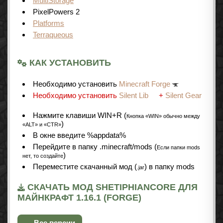
MultiStorage
PixelPowers 2
Platforms
Terraqueous
КАК УСТАНОВИТЬ
Необходимо установить
Minecraft Forge
Необходимо установить
Silent Lib
+
Silent Gear
Нажмите клавиши WIN+R (
Кнопка «WIN» обычно между
)
«ALT» и «CTR»
В окне введите %appdata%
Перейдите в папку .minecraft/mods (
Если папки mods
)
нет, то создайте
Переместите скачанный мод (
) в папку mods
.jar
СКАЧАТЬ МОД SHETIPHIANCORE ДЛЯ
МАЙНКРАФТ 1.16.1 (FORGE)
← Все версии