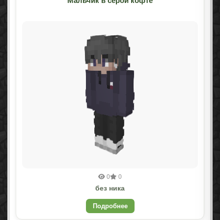
Мальчик в серой кофте
0
0
без ника
Подробнее