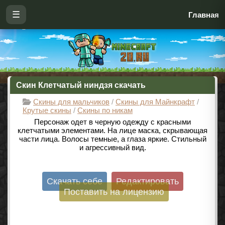
☰
Главная
Скин Клетчатый ниндзя скачать
Скины для мальчиков
/
Скины для Майнкрафт
/
Крутые скины
/
Скины по никам
Персонаж одет в черную одежду с красными
клетчатыми элементами. На лице маска, скрывающая
части лица. Волосы темные, а глаза яркие. Стильный
и агрессивный вид.
Скачать себе
Редактировать
Поставить на лицензию