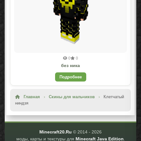
0
0
без ника
Подробнее
Главная
›
Скины для мальчиков
›
Клетчатый
ниндзя
Minecraft20.Ru
© 2014 -
2026
моды, карты и текстуры для
Minecraft Java Edition
.