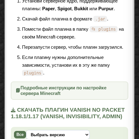
Установи серверное ядро, поддерживающее
плагины:
Paper
,
Spigot
,
Bukkit
или
Purpur
.
Скачай файл плагина в формате
.
.jar
Помести файл плагина в папку
на
📂 plugins
своём Minecraft-сервере.
Перезапусти сервер, чтобы плагин загрузился.
Если плагину нужны дополнительные
зависимости, установи их в эту же папку
.
plugins
Подробные инструкции по настройке
📘
сервера Minecraft
СКАЧАТЬ ПЛАГИН VANISH NO PACKET
1.18.1/1.17 (VANISH, INVISIBILITY, ADMIN)
Все