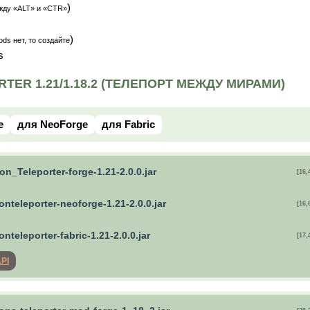
)
жду «ALT» и «CTR»
)
ds нет, то создайте
s
TER 1.21/1.18.2 (ТЕЛЕПОРТ МЕЖДУ МИРАМИ)
e
для NeoForge
для Fabric
n_Teleporter-forge-1.21-2.0.0.jar
[16,
nteleporter-neoforge-1.21-2.0.0.jar
[16,
nteleporter-fabric-1.21-2.0.0.jar
[17,
API