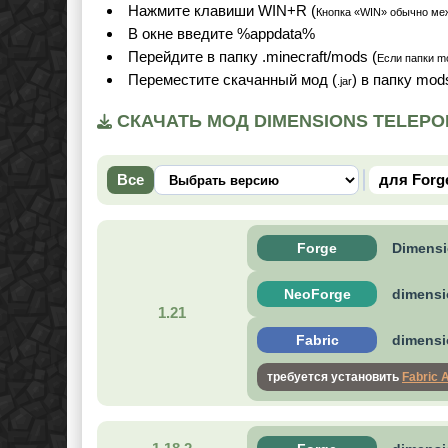
Нажмите клавиши WIN+R (
Кнопка «WIN» обычно ме
В окне введите %appdata%
Перейдите в папку .minecraft/mods (
Если папки mo
Переместите скачанный мод (
) в папку mod
.jar
СКАЧАТЬ МОД DIMENSIONS TELEPOR
Все
для Forg
Forge
Dimensio
NeoForge
dimensio
1.21
Fabric
dimensio
требуется установить
Fabric 