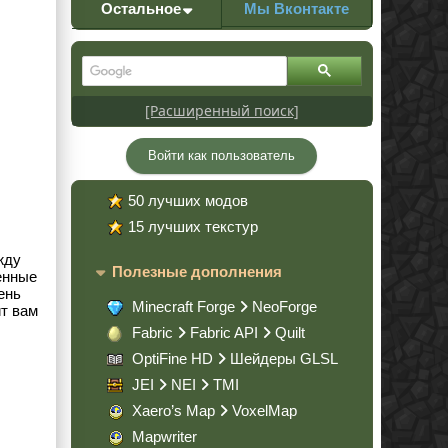
Остальное
Мы Вконтакте
[Расширенный поиск]
Войти как пользователь
50 лучших модов
15 лучших текстур
жду
Полезные дополнения
енные
ень
Minecraft Forge
NeoForge
ит вам
Fabric
Fabric API
Quilt
OptiFine HD
Шейдеры GLSL
JEI
NEI
TMI
Xaero’s Map
VoxelMap
Mapwriter