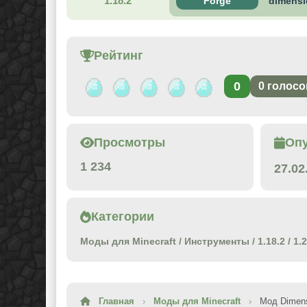
1.18.2
Forge
dimensi
Рейтинг
0
0
голосо
Просмотры
Оп
1 234
27.02
Категории
Моды для Minecraft
/
Инструменты
/
1.18.2
/
1.
Главная
›
Моды для Minecraft
›
Мод Dimens