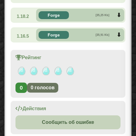
Forge
1.18.2
[35,25 Kb]
Forge
1.16.5
[35,91 Kb]
Рейтинг
0
0
голосов
Действия
Сообщить об ошибке