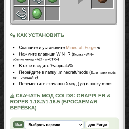
КАК УСТАНОВИТЬ
Cкачайте и установите
Minecraft Forge
Нажмите клавиши WIN+R (
Кнопка «WIN»
)
обычно между «ALT» и «CTR»
В окне введите %appdata%
Перейдите в папку .minecraft/mods (
Если папки mods
)
нет, то создайте
Переместите скачанный мод (
) в папку mods
.jar
СКАЧАТЬ МОД COLDS: GRAPPLER &
ROPES 1.18.2/1.16.5 (БРОСАЕМАЯ
ВЕРЁВКА)
Все
для Forge