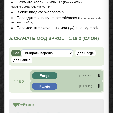
Нажмите клавиши WIN+R (
Кнопка «WIN»
)
обычно между «ALT» и «CTR»
В окне введите %appdata%
Перейдите в папку .minecraft/mods (
Если папки mods
)
нет, то создайте
Переместите скачанный мод (
) в папку mods
.jar
СКАЧАТЬ МОД SPROUT 1.18.2 (СЛОН)
Все
для Forge
для Fabric
Forge
[219,11 Kb]
1.18.2
Fabric
[210,46 Kb]
Рейтинг