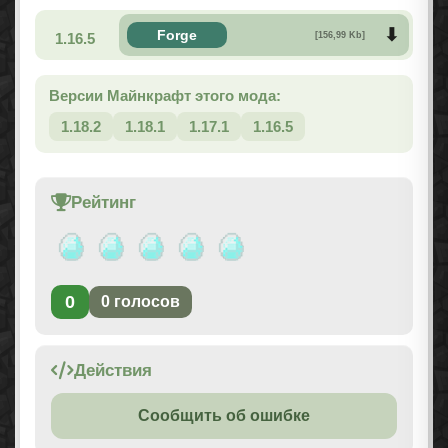
Forge
1.16.5
[156,99 Kb]
Версии Майнкрафт этого мода:
1.18.2
1.18.1
1.17.1
1.16.5
Рейтинг
0
0
голосов
Действия
Сообщить об ошибке