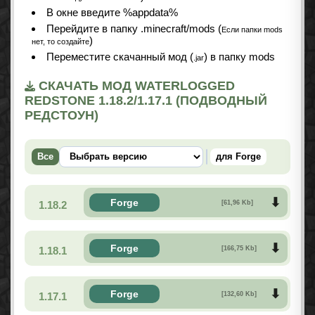
В окне введите %appdata%
Перейдите в папку .minecraft/mods (
Если папки mods
)
нет, то создайте
Переместите скачанный мод (
) в папку mods
.jar
СКАЧАТЬ МОД WATERLOGGED
REDSTONE 1.18.2/1.17.1 (ПОДВОДНЫЙ
РЕДСТОУН)
Все
для Forge
Forge
1.18.2
[61,96 Kb]
Forge
1.18.1
[166,75 Kb]
Forge
1.17.1
[132,60 Kb]