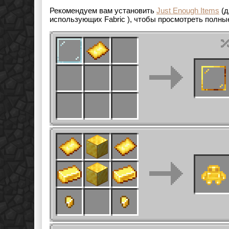
Рекомендуем вам установить
Just Enough Items
(д
использующих
Fabric
), чтобы просмотреть полны