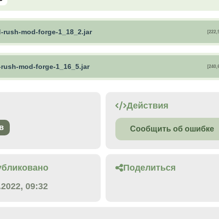
d-rush-mod-forge-1_18_2.jar
[222,
-rush-mod-forge-1_16_5.jar
[240,
Действия
в
Сообщить об ошибке
убликовано
Поделиться
.2022, 09:32