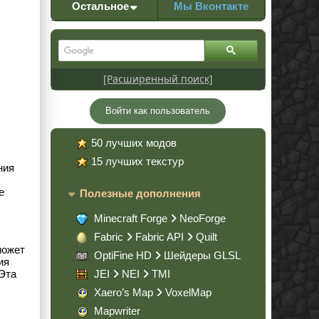
Остальное
Мы Вконтакте
[Расширенный поиск]
Войти как пользователь
50 лучших модов
15 лучших текстур
ния
е
Полезные дополнения
Minecraft Forge
NeoForge
Fabric
Fabric API
Quilt
может
OptiFine HD
Шейдеры GLSL
ия
Эта
JEI
NEI
TMI
Xaero’s Map
VoxelMap
Mapwriter