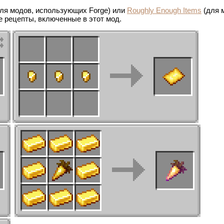
ля модов, использующих Forge) или
Roughly Enough Items
(для 
е рецепты, включенные в этот мод.