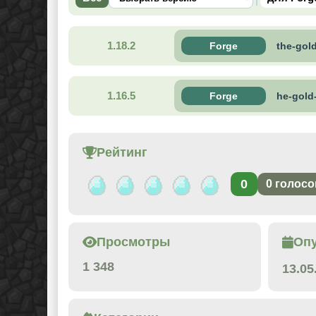
1.18.2
Forge
the-gol
1.16.5
Forge
he-gold
Рейтинг
0
0
голосо
Просмотры
Оп
1 348
13.05