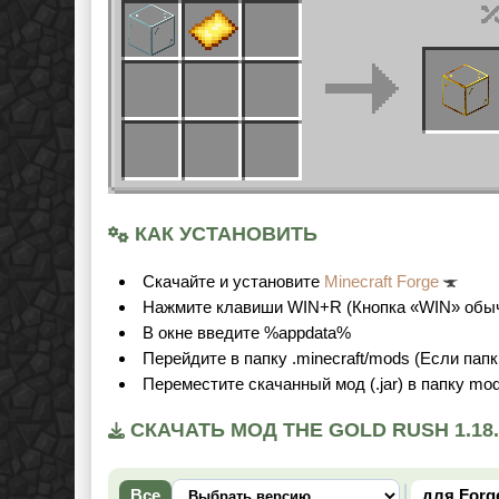
КАК УСТАНОВИТЬ
Cкачайте и установите
Minecraft Forge
Нажмите клавиши WIN+R (Кнопка «WIN» обыч
В окне введите %appdata%
Перейдите в папку .minecraft/mods (Если папк
Переместите скачанный мод (.jar) в папку mo
СКАЧАТЬ МОД THE GOLD RUSH 1.18.
Все
для Forg