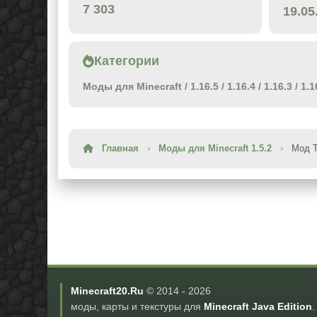
7 303
19.05
Категории
Моды для Minecraft
/
1.16.5
/
1.16.4
/
1.16.3
/
1.1
Главная
›
Моды для Minecraft 1.5.2
›
Мод T
Minecraft20.Ru
© 2014 -
2026
моды, карты и текстуры для
Minecraft Java Edition
.