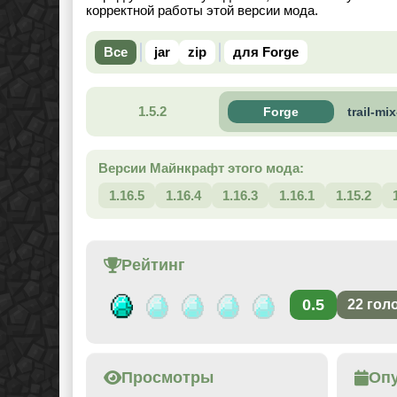
корректной работы этой версии мода.
Все
jar
zip
для Forge
1.5.2
Forge
trail-mi
Версии Майнкрафт этого мода:
1.16.5
1.16.4
1.16.3
1.16.1
1.15.2
Рейтинг
0.5
22
гол
Просмотры
Оп