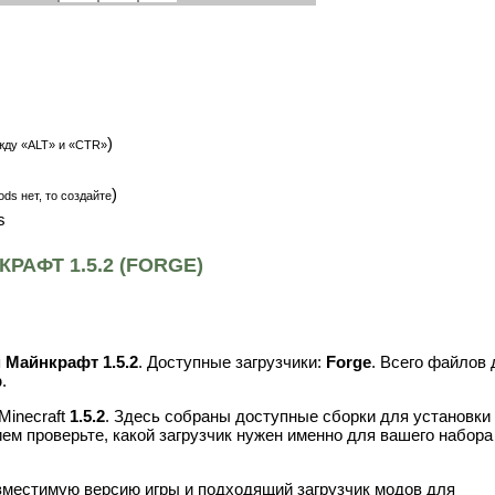
)
жду «ALT» и «CTR»
)
ds нет, то создайте
s
РАФТ 1.5.2 (FORGE)
я
Майнкрафт 1.5.2
. Доступные загрузчики:
Forge
. Всего файлов 
b
.
Minecraft
1.5.2
. Здесь собраны доступные сборки для установки
ем проверьте, какой загрузчик нужен именно для вашего набора
вместимую версию игры и подходящий загрузчик модов для