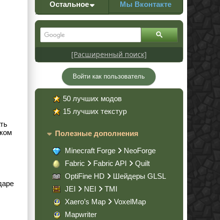
Остальное
Мы Вконтакте
[Расширенный поиск]
Войти как пользователь
50 лучших модов
15 лучших текстур
ть
шком
Полезные дополнения
Minecraft Forge
NeoForge
Fabric
Fabric API
Quilt
OptiFine HD
Шейдеры GLSL
даре
JEI
NEI
TMI
Xaero’s Map
VoxelMap
Mapwriter