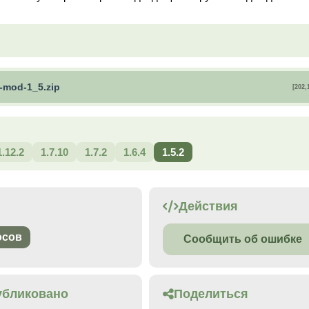
x-mod-1_5.zip
[202,
1.12.2
1.7.10
1.7.2
1.6.4
1.5.2
Действия
осов
Сообщить об ошибке
убликовано
Поделиться