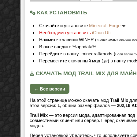
КАК УСТАНОВИТЬ
Cкачайте и установите
Minecraft Forge
Необходимо установить
iChun Util
Нажмите клавиши WIN+R (
Кнопка «WIN» обычно ме
В окне введите %appdata%
Перейдите в папку .minecraft/mods (
Если папки mo
Переместите скачанный мод (
) в папку mod
.jar
СКАЧАТЬ МОД TRAIL MIX ДЛЯ МАЙНК
← Все версии
На этой странице можно скачать мод
Trail Mix
дл
этой версии:
1
, общий размер файлов —
202,18 K
Trail Mix
— это версия мода, адаптированная под 
совместимый клиент или сервер. Перед скачивани
модов.
Перед установкой убедитесь, что используете со