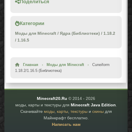
Поделиться
Категории
Моды для Minecraft
/
Ядра (Библиотеки)
/
1.18.2
/
1.16.5
Главная
›
Моды для Minecraft
›
Cuneiform
1.18.2/1.16.5 (Библиотека)
Minecraft20.Ru
© 2014 -
2026
моды, карты и текстуры для
Minecraft Java Edition
.
Скачивайте
моды
,
карты
,
текстуры
и
скины
для
Майнкрафт бесплатно.
Написать нам