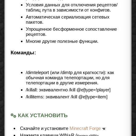
Условия данных для отключения рецептов/
таблиц лута в зависимости от конфигов.
Автоматическая сериализация сетевых
пакетов.
Упрощенное бесформенное сопоставление
рецептов.
Многие другие полезные функции.
Команды:
/dimteleport (или /dimtp для краткости): как
обычная команда телепортации, но для
телепортации в другие измерения.
/killall: эквивалентно /kill @e[type=!player]
/killitems: эквивалент /kill @e[type=item]
КАК УСТАНОВИТЬ
Cкачайте и установите
Minecraft Forge
Нажмите клавиши WIN+R (
Кнопка «WIN»