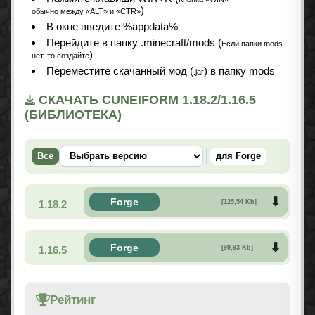
)
обычно между «ALT» и «CTR»
В окне введите %appdata%
Перейдите в папку .minecraft/mods (
Если папки mods
)
нет, то создайте
Переместите скачанный мод (
) в папку mods
.jar
СКАЧАТЬ CUNEIFORM 1.18.2/1.16.5
(БИБЛИОТЕКА)
Все
для Forge
Forge
1.18.2
[125,54 Kb]
Forge
1.16.5
[99,93 Kb]
Рейтинг