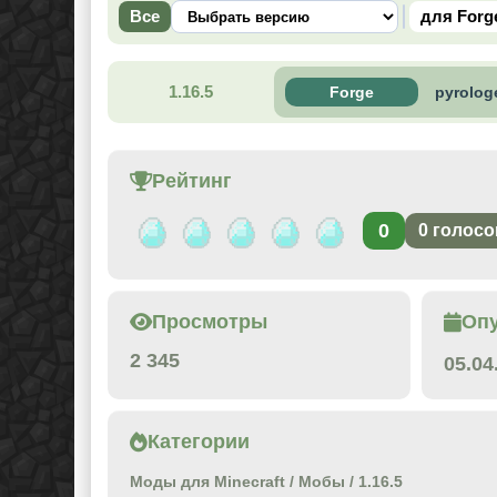
Все
для Forg
1.16.5
Forge
pyrolog
Рейтинг
0
0
голосо
Просмотры
Оп
2 345
05.04
Категории
Моды для Minecraft
/
Мобы
/
1.16.5