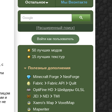
Остальное
Мы Вконтакте
[Расширенный поиск]
Войти как пользователь
50 лучших модов
15 лучших текстур
 с
Полезные дополнения
али
Minecraft Forge
NeoForge
Fabric
Fabric API
Quilt
OptiFine HD
Шейдеры GLSL
 лицом
JEI
NEI
TMI
ми и
е не
Xaero’s Map
VoxelMap
Mapwriter