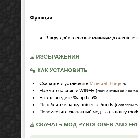
Функции:
В игру добавлено как минимум дюжина нов
ИЗОБРАЖЕНИЯ
КАК УСТАНОВИТЬ
Cкачайте и установите
Minecraft Forge
Нажмите клавиши WIN+R (
Кнопка «WIN» обычно ме
В окне введите %appdata%
Перейдите в папку .minecraft/mods (
Если папки mo
Переместите скачанный мод (
) в папку mod
.jar
СКАЧАТЬ МОД PYROLOGER AND FRIE