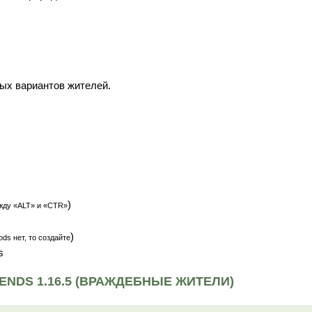
ых вариантов жителей.
)
жду «ALT» и «CTR»
)
ds нет, то создайте
s
NDS 1.16.5 (ВРАЖДЕБНЫЕ ЖИТЕЛИ)