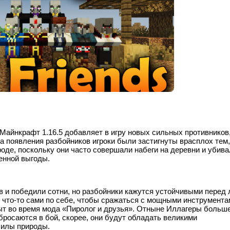
а Майнкрафт 1.16.5 добавляет в игру новых сильных противников,
а появления разбойников игроки были застигнуты врасплох тем,
оде, поскольку они часто совершали набеги на деревни и убив
енной выгоды.
ов и победили сотни, но разбойники кажутся устойчивыми перед
т что-то сами по себе, чтобы сражаться с мощными инструмента
рыт во время мода «Пиролог и друзья». Отныне Иллагеры больш
бросаются в бой, скорее, они будут обладать великими
силы природы.