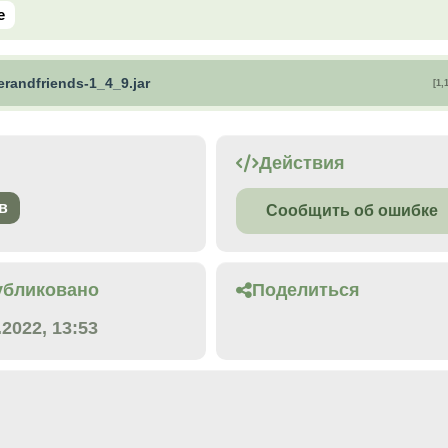
e
erandfriends-1_4_9.jar
[1,
Действия
в
Сообщить об ошибке
убликовано
Поделиться
.2022, 13:53