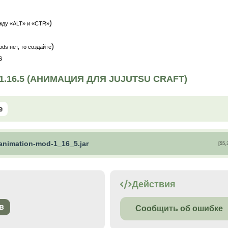
)
жду «ALT» и «CTR»
)
ds нет, то создайте
ds
.16.5 (АНИМАЦИЯ ДЛЯ JUJUTSU CRAFT)
e
-animation-mod-1_16_5.jar
[55,
Действия
в
Сообщить об ошибке