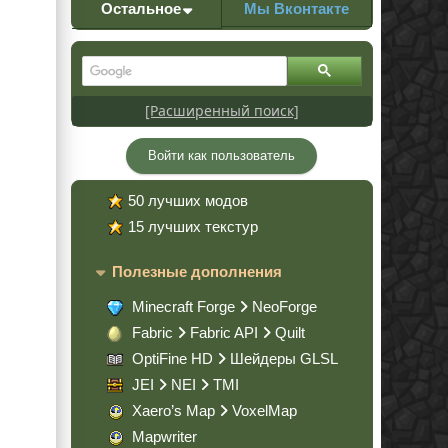
Остальное
Мы Вконтакте
[Расширенный поиск]
Войти как пользователь
50 лучших модов
15 лучших текстур
Полезные дополнения
Minecraft Forge
NeoForge
Fabric
Fabric API
Quilt
OptiFine HD
Шейдеры GLSL
JEI
NEI
TMI
Xaero’s Map
VoxelMap
Mapwriter