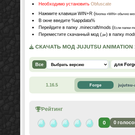
Необходимо установить
Obfuscate
Нажмите клавиши WIN+R (
Кнопка «WIN» обычно ме
В окне введите %appdata%
Перейдите в папку .minecraft/mods (
Если папки mo
Переместите скачанный мод (
) в папку mo
.jar
СКАЧАТЬ МОД JUJUTSU ANIMATION 1
Все
для Forg
1.16.5
Forge
jujutsu
Рейтинг
0
0
голосо