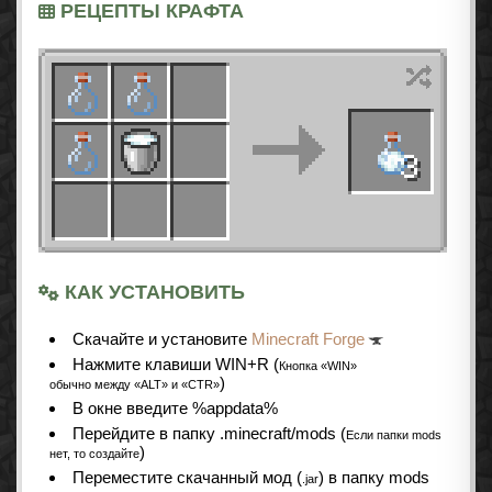
РЕЦЕПТЫ КРАФТА
КАК УСТАНОВИТЬ
Cкачайте и установите
Minecraft Forge
Нажмите клавиши WIN+R (
Кнопка «WIN»
)
обычно между «ALT» и «CTR»
В окне введите %appdata%
Перейдите в папку .minecraft/mods (
Если папки mods
)
нет, то создайте
Переместите скачанный мод (
) в папку mods
.jar