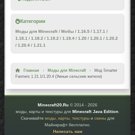
Категории
Моды для Minecraft
/
Мобы
/
1.16.5
/
1.17.1
/
1.18.1
/
1.18.2
/
1.19.2
/
1.19.4
/
1.20
/
1.20.1
/
1.20.2
/
1.20.4
/
1.21.1
Главная
›
Моды для Minecraft
›
Мод Smarter
Farmers 1.21.1/1.20.4 (Умные сельские жители)
Minecraft20.Ru
© 2014 -
2026
моды, карты и текстуры для
Minecraft Java Edition
.
Скачивайте
моды
,
карты
,
текстуры
и
скины
для
Майнкрафт бесплатно.
Написать нам