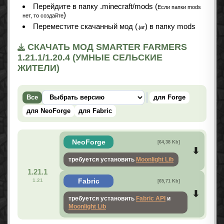
Перейдите в папку .minecraft/mods (
Если папки mods
)
нет, то создайте
Переместите скачанный мод (
) в папку mods
.jar
СКАЧАТЬ МОД SMARTER FARMERS
1.21.1/1.20.4 (УМНЫЕ СЕЛЬСКИЕ
ЖИТЕЛИ)
Все
для Forge
для NeoForge
для Fabric
NeoForge
[64,38 Kb]
требуется установить
Moonlight Lib
1.21.1
Fabric
1.21
[65,71 Kb]
требуется установить
Fabric API
и
Moonlight Lib