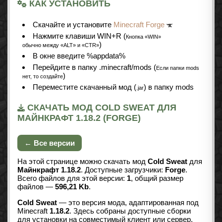
КАК УСТАНОВИТЬ
Cкачайте и установите
Minecraft Forge
Нажмите клавиши WIN+R (
Кнопка «WIN»
)
обычно между «ALT» и «CTR»
В окне введите %appdata%
Перейдите в папку .minecraft/mods (
Если папки mods
)
нет, то создайте
Переместите скачанный мод (
) в папку mods
.jar
СКАЧАТЬ МОД COLD SWEAT ДЛЯ
МАЙНКРАФТ 1.18.2 (FORGE)
← Все версии
На этой странице можно скачать мод
Cold Sweat
для
Майнкрафт 1.18.2
. Доступные загрузчики:
Forge
.
Всего файлов для этой версии:
1
, общий размер
файлов —
596,21 Kb
.
Cold Sweat
— это версия мода, адаптированная под
Minecraft
1.18.2
. Здесь собраны доступные сборки
для установки на совместимый клиент или сервер.