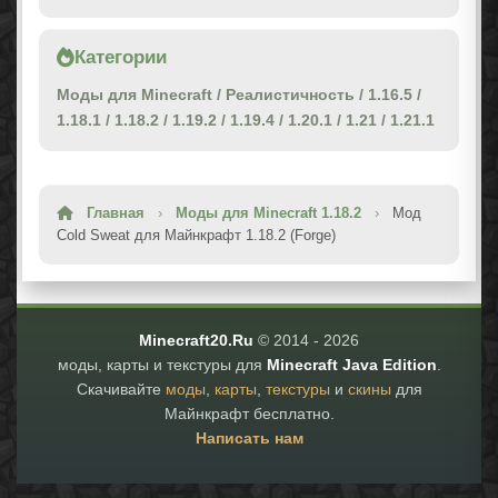
Категории
Моды для Minecraft
/
Реалистичность
/
1.16.5
/
1.18.1
/
1.18.2
/
1.19.2
/
1.19.4
/
1.20.1
/
1.21
/
1.21.1
Главная
›
Моды для Minecraft 1.18.2
›
Мод
Cold Sweat для Майнкрафт 1.18.2 (Forge)
Minecraft20.Ru
© 2014 -
2026
моды, карты и текстуры для
Minecraft Java Edition
.
Скачивайте
моды
,
карты
,
текстуры
и
скины
для
Майнкрафт бесплатно.
Написать нам