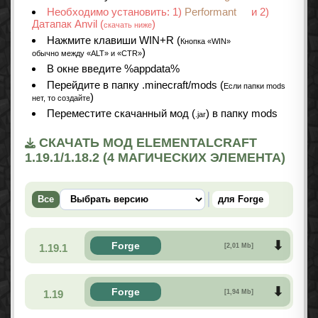
Необходимо установить: 1)
Performant
и 2)
Датапак Anvil (
)
скачать ниже
Нажмите клавиши WIN+R (
Кнопка «WIN»
)
обычно между «ALT» и «CTR»
В окне введите %appdata%
Перейдите в папку .minecraft/mods (
Если папки mods
)
нет, то создайте
Переместите скачанный мод (
) в папку mods
.jar
СКАЧАТЬ МОД ELEMENTALCRAFT
1.19.1/1.18.2 (4 МАГИЧЕСКИХ ЭЛЕМЕНТА)
Все
для Forge
Forge
1.19.1
[2,01 Mb]
Forge
1.19
[1,94 Mb]