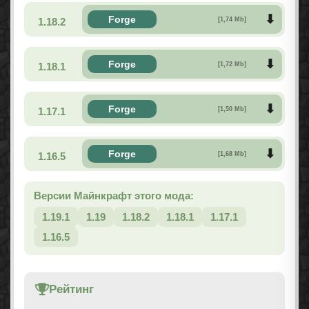
Forge
1.18.2
[1,74 Mb]
Forge
1.18.1
[1,72 Mb]
Forge
1.17.1
[1,50 Mb]
Forge
1.16.5
[1,68 Mb]
Версии Майнкрафт этого мода:
1.19.1
1.19
1.18.2
1.18.1
1.17.1
1.16.5
Рейтинг