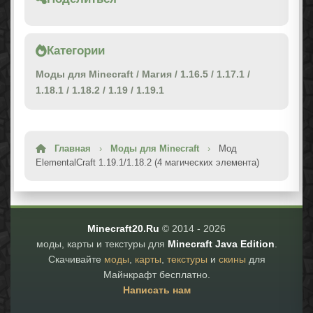
Категории
Моды для Minecraft
/
Магия
/
1.16.5
/
1.17.1
/
1.18.1
/
1.18.2
/
1.19
/
1.19.1
Главная
›
Моды для Minecraft
›
Мод
ElementalCraft 1.19.1/1.18.2 (4 магических элемента)
Minecraft20.Ru
© 2014 -
2026
моды, карты и текстуры для
Minecraft Java Edition
.
Скачивайте
моды
,
карты
,
текстуры
и
скины
для
Майнкрафт бесплатно.
Написать нам