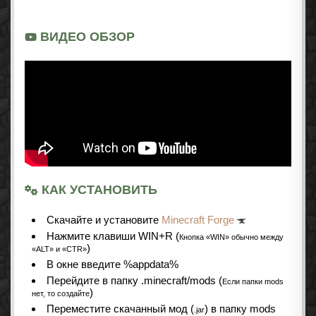
ВИДЕО ОБЗОР
КАК УСТАНОВИТЬ
Cкачайте и установите
Minecraft Forge
Нажмите клавиши WIN+R (
Кнопка «WIN» обычно между
)
«ALT» и «CTR»
В окне введите %appdata%
Перейдите в папку .minecraft/mods (
Если папки mods
)
нет, то создайте
Переместите скачанный мод (
) в папку mods
.jar