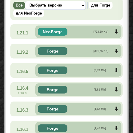
Все
для Forge
для NeoForge
NeoForge
1.21.1
[723,69 Kb]
Forge
1.19.2
[381,56 Kb]
Forge
1.16.5
[3,70 Mb]
1.16.4
Forge
[1,81 Mb]
1.16.3
Forge
1.16.3
[1,42 Mb]
Forge
1.16.1
[1,47 Mb]