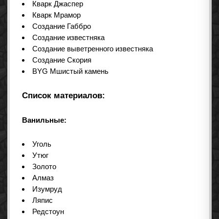
Кварк Джаспер
Кварк Мрамор
Создание Габбро
Создание известняка
Создание выветренного известняка
Создание Скория
BYG Мшистый камень
Список материалов:
Ванильные:
Уголь
Утюг
Золото
Алмаз
Изумруд
Ляпис
Редстоун