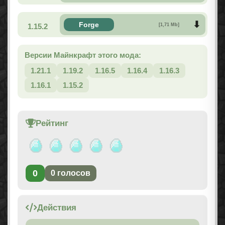
Forge
1.15.2
[1,71 Mb]
Версии Майнкрафт этого мода:
1.21.1
1.19.2
1.16.5
1.16.4
1.16.3
1.16.1
1.15.2
Рейтинг
0
0
голосов
Действия