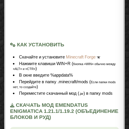
КАК УСТАНОВИТЬ
Cкачайте и установите
Minecraft Forge
Нажмите клавиши WIN+R (
Кнопка «WIN» обычно между
)
«ALT» и «CTR»
В окне введите %appdata%
Перейдите в папку .minecraft/mods (
Если папки mods
)
нет, то создайте
Переместите скачанный мод (
) в папку mods
.jar
СКАЧАТЬ МОД EMENDATUS
ENIGMATICA 1.21.1/1.19.2 (ОБЪЕДИНЕНИЕ
БЛОКОВ И РУД)