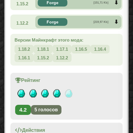
Forge
1.15.2
[151,71 Kb]
Forge
1.12.2
[219,97 Kb]
Версии Майнкрафт этого мода:
1.18.2
1.18.1
1.17.1
1.16.5
1.16.4
1.16.1
1.15.2
1.12.2
Рейтинг
4.2
5
голосов
Действия