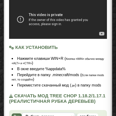
КАК УСТАНОВИТЬ
Нажмите клавиши WIN+R (
Кнопка «WIN» обычно между
)
«ALT» и «CTR»
В окне введите %appdata%
Перейдите в папку .minecraft/mods (
Если папки mods
)
нет, то создайте
Переместите скачанный мод (
) в папку mods
.jar
СКАЧАТЬ МОД TREE CHOP 1.18.2/1.17.1
(РЕАЛИСТИЧНАЯ РУБКА ДЕРЕВЬЕВ)