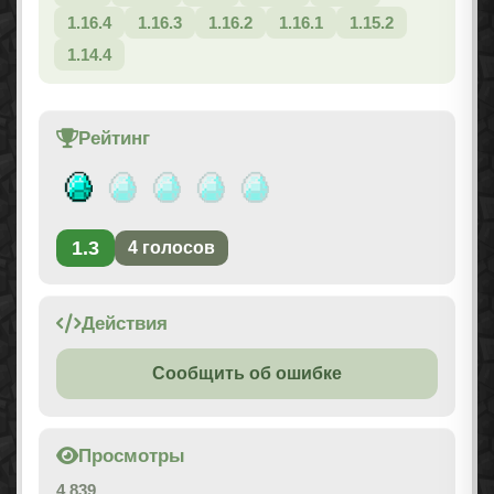
1.16.4
1.16.3
1.16.2
1.16.1
1.15.2
1.14.4
Рейтинг
1.3
4
голосов
Действия
Сообщить об ошибке
Просмотры
4 839