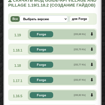
СКАЧАТЬ МОД GUIDE-API VILLAGE AND
PILLAGE 1.19/1.18.2 (СОЗДАНИЕ ГАЙДОВ)
Все
для Forge
Forge
1.19
[233,68 Kb]
Forge
1.18.1
[232,75 Kb]
Forge
1.18
[232,77 Kb]
Forge
1.17.1
[232,87 Kb]
Forge
1.16.5
[230,82 Kb]