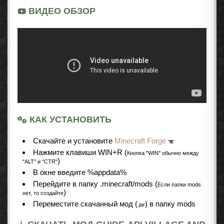
ВИДЕО ОБЗОР
КАК УСТАНОВИТЬ
Cкачайте и установите
Minecraft Forge
Нажмите клавиши WIN+R (
Кнопка "WIN" обычно между
)
"ALT" и "CTR"
В окне введите %appdata%
Перейдите в папку .minecraft/mods (
Если папки mods
)
нет, то создайте
Переместите скачанный мод (
) в папку mods
.jar