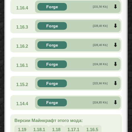
Forge
1.16.4
[231,50 Kb]
Forge
1.16.3
[228,40 Kb]
Forge
1.16.2
[228,40 Kb]
Forge
1.16.1
[224,38 Kb]
Forge
1.15.2
[222,66 Kb]
Forge
1.14.4
[224,85 Kb]
Версии Майнкрафт этого мода:
1.19
1.18.1
1.18
1.17.1
1.16.5