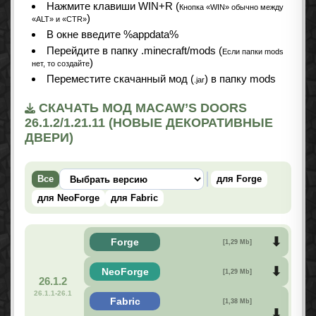
Нажмите клавиши WIN+R (
Кнопка «WIN» обычно между
)
«ALT» и «CTR»
В окне введите %appdata%
Перейдите в папку .minecraft/mods (
Если папки mods
)
нет, то создайте
Переместите скачанный мод (
) в папку mods
.jar
СКАЧАТЬ МОД MACAW’S DOORS
26.1.2/1.21.11 (НОВЫЕ ДЕКОРАТИВНЫЕ
ДВЕРИ)
Все
для Forge
для NeoForge
для Fabric
Forge
[1,29 Mb]
NeoForge
[1,29 Mb]
26.1.2
26.1.1-26.1
Fabric
[1,38 Mb]