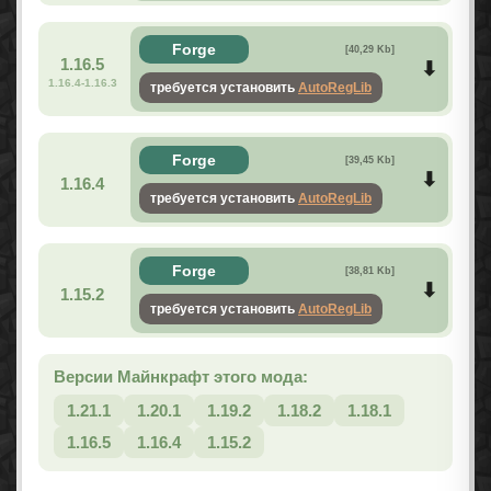
Forge
[40,29 Kb]
1.16.5
1.16.4-1.16.3
требуется установить
AutoRegLib
Forge
[39,45 Kb]
1.16.4
требуется установить
AutoRegLib
Forge
[38,81 Kb]
1.15.2
требуется установить
AutoRegLib
Версии Майнкрафт этого мода:
1.21.1
1.20.1
1.19.2
1.18.2
1.18.1
1.16.5
1.16.4
1.15.2