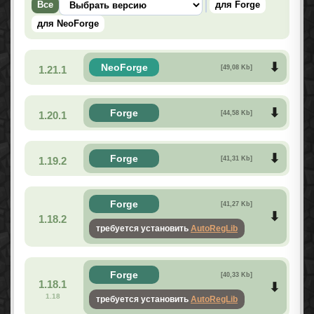
Все
для Forge
для NeoForge
NeoForge
1.21.1
[49,08 Kb]
Forge
1.20.1
[44,58 Kb]
Forge
1.19.2
[41,31 Kb]
Forge
[41,27 Kb]
1.18.2
требуется установить
AutoRegLib
Forge
[40,33 Kb]
1.18.1
1.18
требуется установить
AutoRegLib