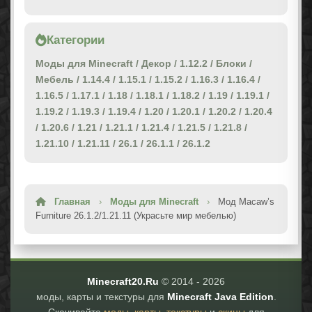
Категории
Моды для Minecraft
/
Декор
/
1.12.2
/
Блоки
/
Мебель
/
1.14.4
/
1.15.1
/
1.15.2
/
1.16.3
/
1.16.4
/
1.16.5
/
1.17.1
/
1.18
/
1.18.1
/
1.18.2
/
1.19
/
1.19.1
/
1.19.2
/
1.19.3
/
1.19.4
/
1.20
/
1.20.1
/
1.20.2
/
1.20.4
/
1.20.6
/
1.21
/
1.21.1
/
1.21.4
/
1.21.5
/
1.21.8
/
1.21.10
/
1.21.11
/
26.1
/
26.1.1
/
26.1.2
Главная
›
Моды для Minecraft
›
Мод Macaw’s
Furniture 26.1.2/1.21.11 (Украсьте мир мебелью)
Minecraft20.Ru
© 2014 -
2026
моды, карты и текстуры для
Minecraft Java Edition
.
Скачивайте
моды
,
карты
,
текстуры
и
скины
для