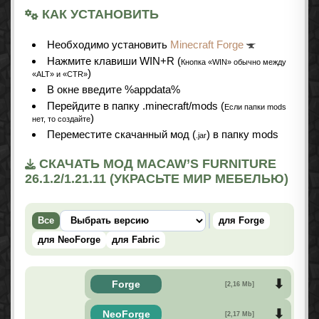
КАК УСТАНОВИТЬ
Необходимо установить
Minecraft Forge
Нажмите клавиши WIN+R (
Кнопка «WIN» обычно между
)
«ALT» и «CTR»
В окне введите %appdata%
Перейдите в папку .minecraft/mods (
Если папки mods
)
нет, то создайте
Переместите скачанный мод (
) в папку mods
.jar
СКАЧАТЬ МОД MACAW’S FURNITURE
26.1.2/1.21.11 (УКРАСЬТЕ МИР МЕБЕЛЬЮ)
Все
для Forge
для NeoForge
для Fabric
Forge
[2,16 Mb]
NeoForge
[2,17 Mb]