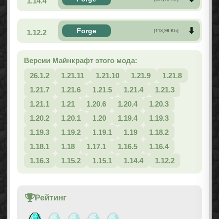
1.14.4
Forge
1.12.2
[113,99 Kb]
Версии Майнкрафт этого мода:
26.1.2
1.21.11
1.21.10
1.21.9
1.21.8
1.21.7
1.21.6
1.21.5
1.21.4
1.21.3
1.21.1
1.21
1.20.6
1.20.4
1.20.3
1.20.2
1.20.1
1.20
1.19.4
1.19.3
1.19.3
1.19.2
1.19.1
1.19
1.18.2
1.18.1
1.18
1.17.1
1.16.5
1.16.4
1.16.3
1.15.2
1.15.1
1.14.4
1.12.2
Рейтинг