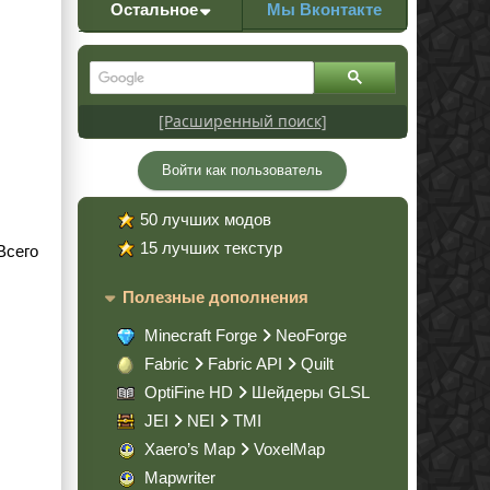
Остальное
Мы Вконтакте
[Расширенный поиск]
Войти как пользователь
50 лучших модов
15 лучших текстур
Всего
Полезные дополнения
Minecraft Forge
NeoForge
Fabric
Fabric API
Quilt
OptiFine HD
Шейдеры GLSL
JEI
NEI
TMI
Xaero’s Map
VoxelMap
Mapwriter