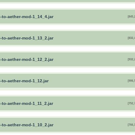
y-to-aether-mod-1_14_4.jar
[845,
y-to-aether-mod-1_13_2.jar
[832,
y-to-aether-mod-1_12_2.jar
[932,
-to-aether-mod-1_12.jar
[906,
y-to-aether-mod-1_11_2.jar
[752,
y-to-aether-mod-1_10_2.jar
[766,