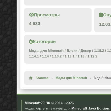
Просмотры
Оп
4 630
12.03
Категории
Моды для Minecraft
/
Блоки
/
Декор
/
1.18.2
/
1.
1.14.1
/
1.14
/
1.13.2
/
1.13.1
/
1.13
/
1.12.2
Главная
›
Моды для Minecraft
›
Мод Stairwa
Minecraft20.Ru
© 2014 -
2026
моды, карты и текстуры для
Minecraft Java Edition
.