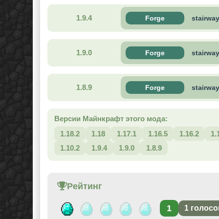
1.9.4
Forge
stairwa
1.9.0
Forge
stairwa
1.8.9
Forge
stairwa
Версии Майнкрафт этого мода:
1.18.2
1.18
1.17.1
1.16.5
1.16.2
1.
1.10.2
1.9.4
1.9.0
1.8.9
Рейтинг
1
1
голосо