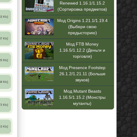
Renewed 1.16.1/1.15.2
(Сортировка предметов)
22 Kb]
Мод Origins 1.21.1/1.19.4
(Выбери свою
предысторию)
47 Kb]
Мод FTB Money
1.16.5/1.12.2 (Деньги и
торговля)
20 Kb]
Мод Presence Footstep
26.1.2/1.21.11 (Больше
звуков)
58 Kb]
Мод Mutant Beasts
1.16.5/1.15.2 (Монстры
мутанты)
72 Kb]
15 Kb]