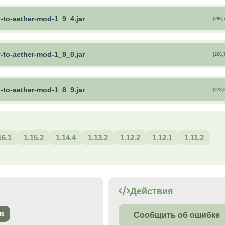
y-to-aether-mod-1_9_4.jar
[266,
y-to-aether-mod-1_9_0.jar
[266,
y-to-aether-mod-1_8_9.jar
[273,
16.1
1.15.2
1.14.4
1.13.2
1.12.2
1.12.1
1.11.2
Действия
в
Сообщить об ошибке