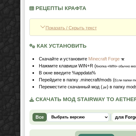
РЕЦЕПТЫ КРАФТА
Показать / Скрыть текст
КАК УСТАНОВИТЬ
Cкачайте и установите
Minecraft Forge
Нажмите клавиши WIN+R (
Кнопка «WIN» обычно ме
В окне введите %appdata%
Перейдите в папку .minecraft/mods (
Если папки mo
Переместите скачанный мод (
) в папку mod
.jar
СКАЧАТЬ МОД STAIRWAY TO AETHER 
Все
для Forg