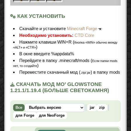
КАК УСТАНОВИТЬ
Cкачайте и установите
Minecraft Forge
Необходимо установить:
CTD Core
Нажмите клавиши WIN+R (
Кнопка «WIN» обычно между
)
«ALT» и «CTR»
В окне введите %appdata%
Перейдите в папку .minecraft/mods (
Если папки mods
)
нет, то создайте
Переместите скачанный мод (
) в папку mods
.zip/.jar
СКАЧАТЬ МОД MO’ GLOWSTONE
1.21.1/1.19.4 (БОЛЬШЕ СВЕТОКАМНЯ)
Все
jar
zip
для Forge
для NeoForge