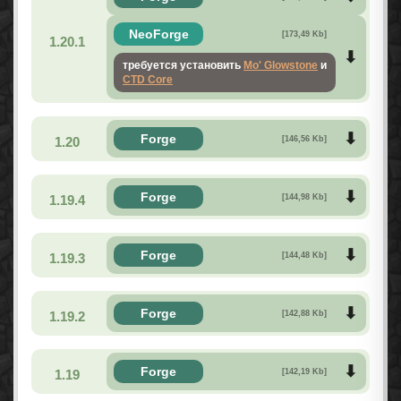
NeoForge
[173,49 Kb]
1.20.1
требуется установить
Mo' Glowstone
и
CTD Core
Forge
1.20
[146,56 Kb]
Forge
1.19.4
[144,98 Kb]
Forge
1.19.3
[144,48 Kb]
Forge
1.19.2
[142,88 Kb]
Forge
1.19
[142,19 Kb]