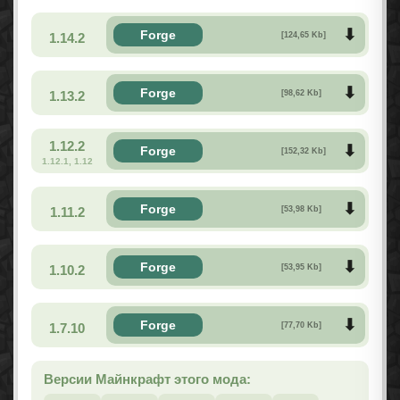
Forge
1.14.2
[124,65 Kb]
Forge
1.13.2
[98,62 Kb]
1.12.2
Forge
[152,32 Kb]
1.12.1, 1.12
Forge
1.11.2
[53,98 Kb]
Forge
1.10.2
[53,95 Kb]
Forge
1.7.10
[77,70 Kb]
Версии Майнкрафт этого мода: