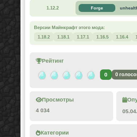
1.12.2
Forge
unhealt
Версии Майнкрафт этого мода:
1.18.2
1.18.1
1.17.1
1.16.5
1.16.4
Рейтинг
0
0
голосо
Просмотры
Оп
4 034
05.04
Категории