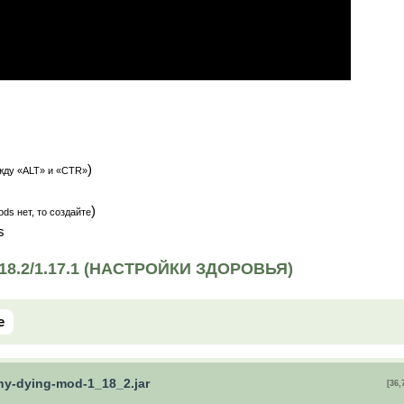
)
жду «ALT» и «CTR»
)
ds нет, то создайте
s
8.2/1.17.1 (НАСТРОЙКИ ЗДОРОВЬЯ)
e
hy-dying-mod-1_18_2.jar
[36,