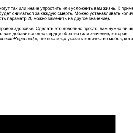
огут так или иначе упростить или усложнить вам жизнь. К приме
будет сниматься за каждую смерть. Можно устанавливать коли
есть параметр 20 можно заменить на другое значение).
игровое здоровье. Сделать это довольно просто, вам нужно лиш
о вам добавится одно сердце обратно (или значение, которое
«
healthRegenned,
», где после «,» указать количество мобов, кот