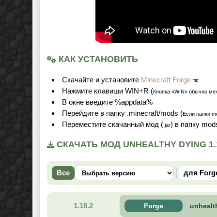
КАК УСТАНОВИТЬ
Cкачайте и установите
Minecraft Forge
Нажмите клавиши WIN+R (
Кнопка «WIN» обычно ме
В окне введите %appdata%
Перейдите в папку .minecraft/mods (
Если папки mo
Переместите скачанный мод (
) в папку mod
.jar
СКАЧАТЬ МОД UNHEALTHY DYING 1.1
Все
для Forg
1.18.2
Forge
unhealt