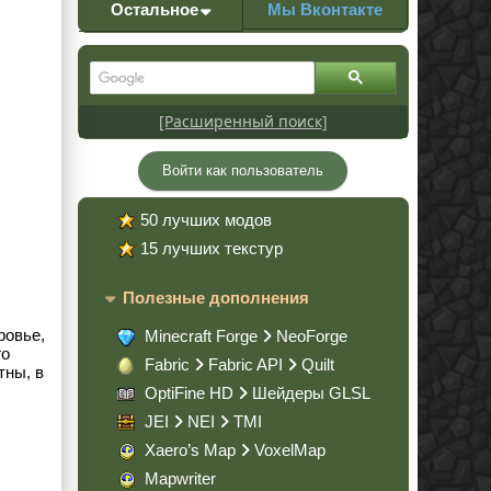
Остальное
Мы Вконтакте
[Расширенный поиск]
Войти как пользователь
50 лучших модов
15 лучших текстур
Полезные дополнения
ровье,
Minecraft Forge
NeoForge
го
Fabric
Fabric API
Quilt
тны, в
OptiFine HD
Шейдеры GLSL
JEI
NEI
TMI
Xaero’s Map
VoxelMap
Mapwriter