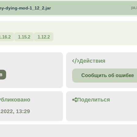
hy-dying-mod-1_12_2.jar
[33,
1.16.2
1.15.2
1.12.2
Действия
в
Сообщить об ошибке
убликовано
Поделиться
.2022, 13:29