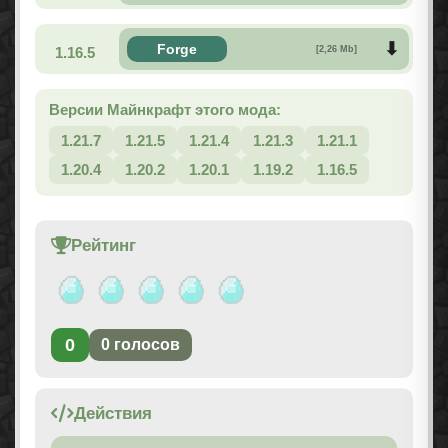
Forge
1.16.5
[2,26 Mb]
Версии Майнкрафт этого мода:
1.21.7
1.21.5
1.21.4
1.21.3
1.21.1
1.20.4
1.20.2
1.20.1
1.19.2
1.16.5
Рейтинг
0
0
голосов
Действия