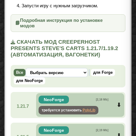
Запусти игру с нужным загрузчиком.
Подробная инструкция по установке
📘
модов
СКАЧАТЬ МОД CREEPERHOST
PRESENTS STEVE'S CARTS 1.21.7/1.19.2
(АВТОМАТИЗАЦИЯ, ВАГОНЕТКИ)
Все
для Forge
для NeoForge
NeoForge
[2,18 Mb]
1.21.7
требуется установить
PolyLib
NeoForge
[2,19 Mb]