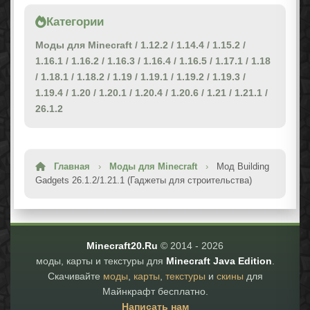
Категории
Моды для Minecraft
/
1.12.2
/
1.14.4
/
1.15.2
/
1.16.1
/
1.16.2
/
1.16.3
/
1.16.4
/
1.16.5
/
1.17.1
/
1.18
/
1.18.1
/
1.18.2
/
1.19
/
1.19.1
/
1.19.2
/
1.19.3
/
1.19.4
/
1.20
/
1.20.1
/
1.20.4
/
1.20.6
/
1.21
/
1.21.1
/
26.1.2
Главная
›
Моды для Minecraft
›
Мод Building
Gadgets 26.1.2/1.21.1 (Гаджеты для строительства)
Minecraft20.Ru
© 2014 -
2026
моды, карты и текстуры для
Minecraft Java Edition
.
Скачивайте
моды
,
карты
,
текстуры
и
скины
для
Майнкрафт бесплатно.
Написать нам