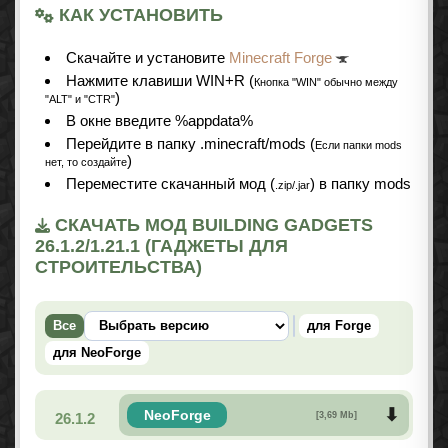
КАК УСТАНОВИТЬ
Cкачайте и установите
Minecraft Forge
Нажмите клавиши WIN+R (
Кнопка "WIN" обычно между
)
"ALT" и "CTR"
В окне введите %appdata%
Перейдите в папку .minecraft/mods (
Если папки mods
)
нет, то создайте
Переместите скачанный мод (
) в папку mods
.zip/.jar
СКАЧАТЬ МОД BUILDING GADGETS
26.1.2/1.21.1 (ГАДЖЕТЫ ДЛЯ
СТРОИТЕЛЬСТВА)
Все
для Forge
для NeoForge
NeoForge
26.1.2
[3,69 Mb]