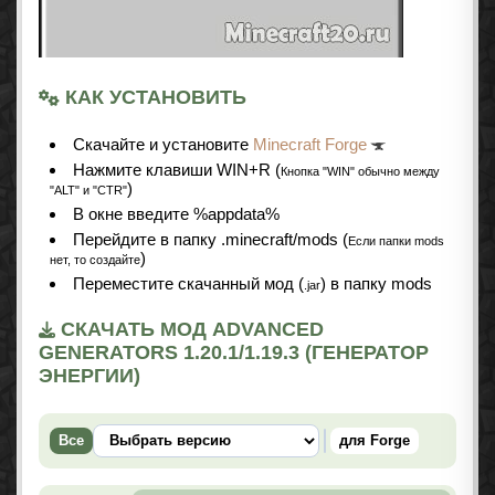
КАК УСТАНОВИТЬ
Cкачайте и установите
Minecraft Forge
Нажмите клавиши WIN+R (
Кнопка "WIN" обычно между
)
"ALT" и "CTR"
В окне введите %appdata%
Перейдите в папку .minecraft/mods (
Если папки mods
)
нет, то создайте
Переместите скачанный мод (
) в папку mods
.jar
СКАЧАТЬ МОД ADVANCED
GENERATORS 1.20.1/1.19.3 (ГЕНЕРАТОР
ЭНЕРГИИ)
Все
для Forge