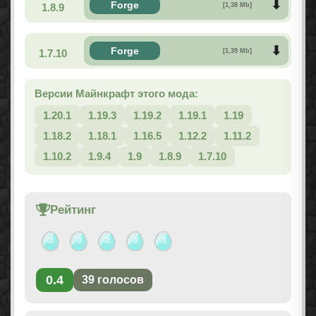
Forge
1.8.9
[1,38 Mb]
Forge
1.7.10
[1,39 Mb]
Версии Майнкрафт этого мода:
1.20.1
1.19.3
1.19.2
1.19.1
1.19
1.18.2
1.18.1
1.16.5
1.12.2
1.11.2
1.10.2
1.9.4
1.9
1.8.9
1.7.10
Рейтинг
0.4
39
голосов