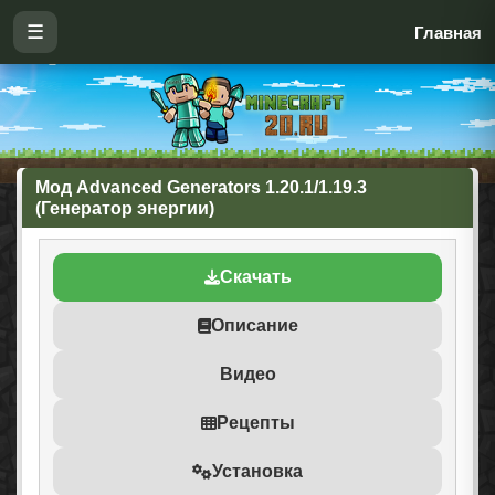
☰
Главная
Мод Advanced Generators 1.20.1/1.19.3
(Генератор энергии)
Скачать
Описание
Видео
Рецепты
Установка