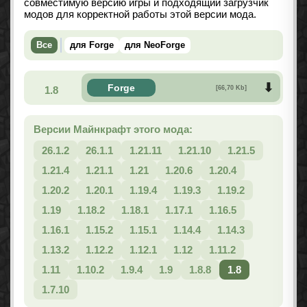
совместимую версию игры и подходящий загрузчик
модов для корректной работы этой версии мода.
Все
для Forge
для NeoForge
Forge
1.8
[66,70 Kb]
Версии Майнкрафт этого мода:
26.1.2
26.1.1
1.21.11
1.21.10
1.21.5
1.21.4
1.21.1
1.21
1.20.6
1.20.4
1.20.2
1.20.1
1.19.4
1.19.3
1.19.2
1.19
1.18.2
1.18.1
1.17.1
1.16.5
1.16.1
1.15.2
1.15.1
1.14.4
1.14.3
1.13.2
1.12.2
1.12.1
1.12
1.11.2
1.11
1.10.2
1.9.4
1.9
1.8.8
1.8
1.7.10