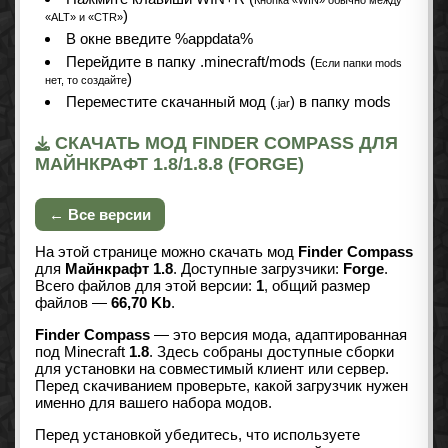
)
«ALT» и «CTR»
В окне введите %appdata%
Перейдите в папку .minecraft/mods (
Если папки mods
)
нет, то создайте
Переместите скачанный мод (
) в папку mods
.jar
СКАЧАТЬ МОД FINDER COMPASS ДЛЯ
МАЙНКРАФТ 1.8/1.8.8 (FORGE)
← Все версии
На этой странице можно скачать мод
Finder Compass
для
Майнкрафт 1.8
. Доступные загрузчики:
Forge
.
Всего файлов для этой версии:
1
, общий размер
файлов —
66,70 Kb
.
Finder Compass
— это версия мода, адаптированная
под Minecraft
1.8
. Здесь собраны доступные сборки
для установки на совместимый клиент или сервер.
Перед скачиванием проверьте, какой загрузчик нужен
именно для вашего набора модов.
Перед установкой убедитесь, что используете