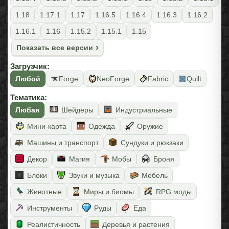
1.18
1.17.1
1.17
1.16.5
1.16.4
1.16.3
1.16.2
1.16.1
1.16
1.15.2
1.15.1
1.15
Показать все версии
Загрузчик:
Любой
Forge
NeoForge
Fabric
Quilt
Тематика:
Любая
Шейдеры
Индустриальные
Мини-карта
Одежда
Оружие
Машины и транспорт
Сундуки и рюкзаки
Декор
Магия
Мобы
Броня
Блоки
Звуки и музыка
Мебель
Животные
Миры и биомы
RPG моды
Инструменты
Руды
Еда
Реалистичность
Деревья и растения