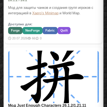
Мод для защиты чанков и создания групп игроков с
интеграцией в
Xaero's Minimap
и World Map.
Доступно для:
Forge
NeoForge
Fabric
Quilt
20.07.2026
66
0
Мод Just Enough Characters 26.1.2/1.21.11