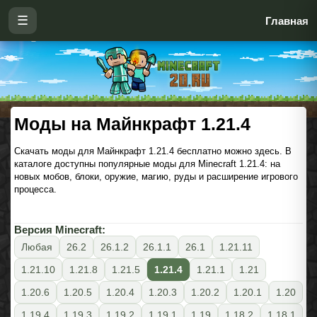
☰
Главная
Моды на Майнкрафт 1.21.4
Скачать моды для Майнкрафт 1.21.4 бесплатно можно здесь. В
каталоге доступны популярные моды для Minecraft 1.21.4: на
новых мобов, блоки, оружие, магию, руды и расширение игрового
процесса.
Версия Minecraft:
Любая
26.2
26.1.2
26.1.1
26.1
1.21.11
1.21.10
1.21.8
1.21.5
1.21.4
1.21.1
1.21
1.20.6
1.20.5
1.20.4
1.20.3
1.20.2
1.20.1
1.20
1.19.4
1.19.3
1.19.2
1.19.1
1.19
1.18.2
1.18.1