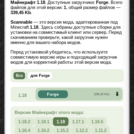
Майнкрафт 1.18
. Доступные загрузчики:
Forge
. Всего
файлов для этой версии:
1
, общий размер файлов —
339,45 Kb
.
Scannable
— это версия мода, адаптированная под
Minecraft
1.18
. Здесь собраны доступные сборки для
установки на совместимый клиент или сервер. Перед
скачиванием проверьте, какой загрузчик нужен
именно для вашего набора модов.
Перед установкой убедитесь, что используете
совместимую версию игры и подходящий загрузчик
модов для корректной работы этой версии мода.
Все
для Forge
Forge
1.18
[339,45 Kb]
Версии Майнкрафт этого мода:
1.18.2
1.18.1
1.18
1.17.1
1.16.5
1.16.4
1.16.2
1.15.2
1.12.2
1.11.2