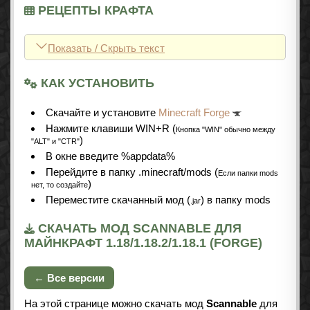
РЕЦЕПТЫ КРАФТА
Показать / Скрыть текст
КАК УСТАНОВИТЬ
Cкачайте и установите
Minecraft Forge
Нажмите клавиши WIN+R (
Кнопка "WIN" обычно между
)
"ALT" и "CTR"
В окне введите %appdata%
Перейдите в папку .minecraft/mods (
Если папки mods
)
нет, то создайте
Переместите скачанный мод (
) в папку mods
.jar
СКАЧАТЬ МОД SCANNABLE ДЛЯ
МАЙНКРАФТ 1.18/1.18.2/1.18.1 (FORGE)
← Все версии
На этой странице можно скачать мод
Scannable
для