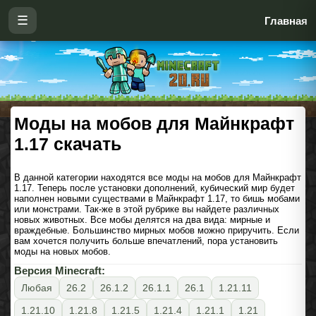
☰
Главная
Моды на мобов для Майнкрафт
1.17 скачать
В данной категории находятся все моды на мобов для Майнкрафт
1.17. Теперь после установки дополнений, кубический мир будет
наполнен новыми существами в Майнкрафт 1.17, то бишь мобами
или монстрами. Так-же в этой рубрике вы найдете различных
новых животных. Все мобы делятся на два вида: мирные и
враждебные. Большинство мирных мобов можно приручить. Если
вам хочется получить больше впечатлений, пора установить
моды на новых мобов.
Версия Minecraft:
Любая
26.2
26.1.2
26.1.1
26.1
1.21.11
1.21.10
1.21.8
1.21.5
1.21.4
1.21.1
1.21