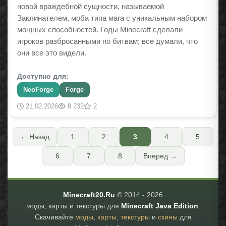
новой враждебной сущности, называемой
Заклинателем, моба типа мага с уникальным набором
мощных способностей. Годы Minecraft сделали
игроков разбросанными по битвам; все думали, что
они все это видели.
Доступно для:
NeoForge
Forge
21.02.2026
8 232
2
← Назад
1
2
3
4
5
6
7
8
Вперед →
Minecraft20.Ru
© 2014 -
2026
моды, карты и текстуры для
Minecraft Java Edition
.
Скачивайте
моды
,
карты
,
текстуры
и
скины
для