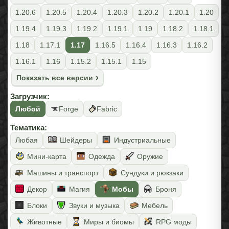
1.20.6
1.20.5
1.20.4
1.20.3
1.20.2
1.20.1
1.20
1.19.4
1.19.3
1.19.2
1.19.1
1.19
1.18.2
1.18.1
1.18
1.17.1
1.17
1.16.5
1.16.4
1.16.3
1.16.2
1.16.1
1.16
1.15.2
1.15.1
1.15
Показать все версии
Загрузчик:
Любой
Forge
Fabric
Тематика:
Любая
Шейдеры
Индустриальные
Мини-карта
Одежда
Оружие
Машины и транспорт
Сундуки и рюкзаки
Декор
Магия
Мобы
Броня
Блоки
Звуки и музыка
Мебель
Животные
Миры и биомы
RPG моды