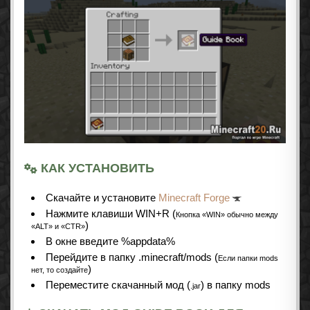
КАК УСТАНОВИТЬ
Cкачайте и установите
Minecraft Forge
Нажмите клавиши WIN+R (
Кнопка «WIN» обычно между
)
«ALT» и «CTR»
В окне введите %appdata%
Перейдите в папку .minecraft/mods (
Если папки mods
)
нет, то создайте
Переместите скачанный мод (
) в папку mods
.jar