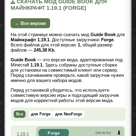
СКАЧАТЬ МОД GUIDE BOOK ДЛЯ
МАЙНКРАФТ 1.19.1 (FORGE)
← Все версии
На этой странице можно скачать мод
Guide Book
для
Майнкрафт 1.19.1
. Доступные загрузчики:
Forge
.
Всего файлов для этой версии:
1
, общий размер
файлов —
245,38 Kb
.
Guide Book
— это версия мода, адаптированная под
Minecraft
1.19.1
. Здесь собраны доступные сборки
для установки на совместимый клиент или сервер.
Перед скачиванием проверьте, какой загрузчик нужен
именно для вашего набора модов.
Перед установкой убедитесь, что используете
совместимую версию игры и подходящий загрузчик
модов для корректной работы этой версии мода.
Все
для Forge
для NeoForge
Forge
1.19.1
[245,38 Kb]