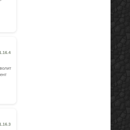
1.16.4
зволит
иент
1.16.3