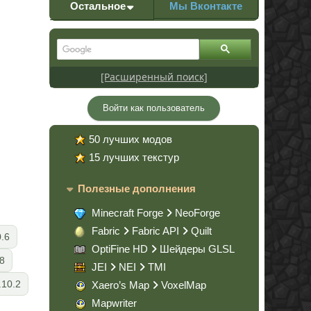
Остальное
Мы Вконтакте
[Расширенный поиск]
Войти как пользователь
50 лучших модов
15 лучших текстур
Полезные дополнения
Minecraft Forge
NeoForge
Fabric
Fabric API
Quilt
0.6
OptiFine HD
Шейдеры GLSL
8
JEI
NEI
TMI
.10.2
Xaero’s Map
VoxelMap
Mapwriter