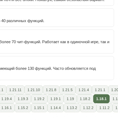
 40 различных функций.
лее 70 чит-функций. Работает как в одиночной игре, так и
имеющий более 130 функций. Часто обновляется под
.1
1.21.11
1.21.10
1.21.8
1.21.5
1.21.4
1.21.1
1.2
1.19.4
1.19.3
1.19.2
1.19.1
1.19
1.18.2
1.18.1
1.1
1.16.1
1.15.2
1.15.1
1.14.4
1.13.2
1.12.2
1.11.2
1