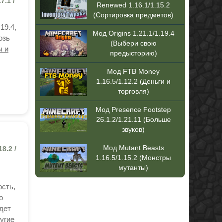
7.1 /
Renewed 1.16.1/1.15.2
(Сортировка предметов)
19.4,
Мод Origins 1.21.1/1.19.4
озь
(Выбери свою
ы и
предысторию)
Мод FTB Money
1.16.5/1.12.2 (Деньги и
торговля)
Мод Presence Footstep
26.1.2/1.21.11 (Больше
звуков)
Мод Mutant Beasts
18.2 /
1.16.5/1.15.2 (Монстры
мутанты)
ость,
о
дет
угие