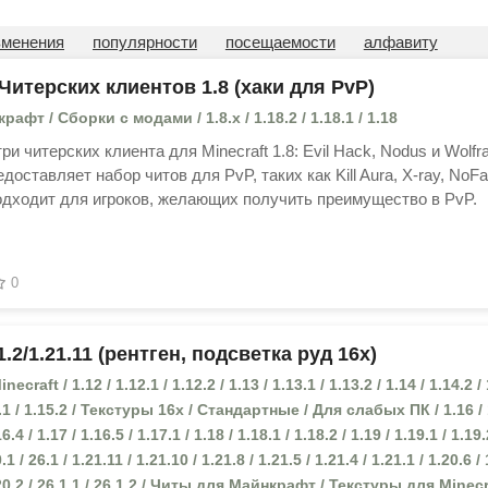
зменения
популярности
посещаемости
алфавиту
Читерских клиентов 1.8 (хаки для PvP)
фт / Сборки с модами / 1.8.x / 1.18.2 / 1.18.1 / 1.18
и читерских клиента для Minecraft 1.8: Evil Hack, Nodus и Wolfr
оставляет набор читов для PvP, таких как Kill Aura, X-ray, NoFal
одходит для игроков, желающих получить преимущество в PvP.
0
1.2/1.21.11 (рентген, подсветка руд 16x)
raft / 1.12 / 1.12.1 / 1.12.2 / 1.13 / 1.13.1 / 1.13.2 / 1.14 / 1.14.2 /
.15.1 / 1.15.2 / Текстуры 16x / Стандартные / Для слабых ПК / 1.16 / 
16.4 / 1.17 / 1.16.5 / 1.17.1 / 1.18 / 1.18.1 / 1.18.2 / 1.19 / 1.19.1 / 1.19.
.1 / 26.1 / 1.21.11 / 1.21.10 / 1.21.8 / 1.21.5 / 1.21.4 / 1.21.1 / 1.20.6 /
 1.20.2 / 26.1.1 / 26.1.2 / Читы для Майнкрафт / Текстуры для Minecr