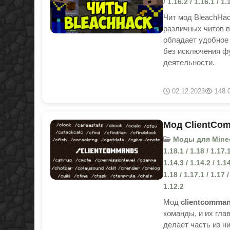
/ 1.16.2 / 1.16.1 / 1.
Чит мод BleachHac
различных читов в
обладает удобное 
без исключения ф
деятельности.
02.12.2023
148 
Мод ClientCom
Моды для Minecraft
1.18.1 / 1.18 / 1.17.1
1.14.3 / 1.14.2 / 1.
1.18 / 1.17.1 / 1.17 /
1.12.2
Мод
clientcomma
команды, и их гла
делает часть из н