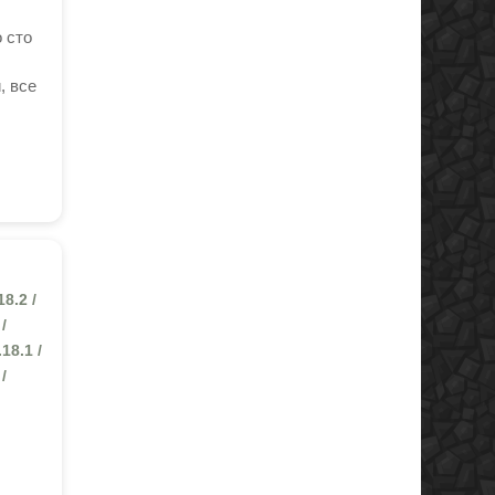
 сто
, все
18.2 /
 /
.18.1 /
 /