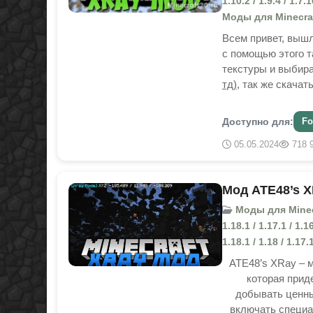
1.10.2 / 1.9.4 / 1.7
Моды для Minecra
Всем привет, выш
с помощью этого т
текстуры и выбир
тд)
, так же скачат
Доступно для:
Fo
05.05.2024
718 
Мод ATE48’s X
Моды для Minecraft
1.18.1 / 1.17.1 / 1.
1.18.1 / 1.18 / 1.17.1
ATE48’s XRay – м
которая приде
добывать ценны
включать специа