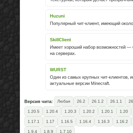
Huzuni
Популярный чит-клиент, имеющий около
SkillClient
Имеет хороший набор возможностей — бо
на серверах.
WURST
Один из самых крупных чит-клиентов, 
актуальные версии Minecraft.
Версия чита:
Любая
26.2
26.1.2
26.1.1
26
1.20.5
1.20.4
1.20.3
1.20.2
1.20.1
1.20
1.17.1
1.17
1.16.5
1.16.4
1.16.3
1.16.2
1.9.4
1.8.9
1.7.10