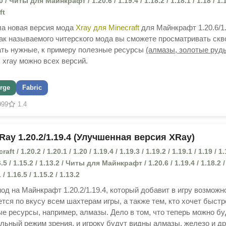
.10 / Читы для Майнкрафт / 1.20.6 / 1.19.4 / 1.18.2 / 1.18.1 / 1.18 / 1.1
ft
ла новая версия мода
Xray для Minecraft
для Майнкрафт 1.20.6/1.
ак называемого читерского мода вы сможете просматривать скв
ать нужные, к примеру полезные ресурсы
(алмазы, золотые руд
ь xray можно всех версий.
rge
Fabric
999
1.4
Ray 1.20.2/1.19.4 (Улучшенная версия XRay)
 / 1.20.2 / 1.20.1 / 1.20 / 1.19.4 / 1.19.3 / 1.19.2 / 1.19.1 / 1.19 / 1.
16.5 / 1.15.2 / 1.13.2 / Читы для Майнкрафт / 1.20.6 / 1.19.4 / 1.18.2 /
 / 1.16.5 / 1.15.2 / 1.13.2
од на Майнкрафт 1.20.2/1.19.4, который добавит в игру возможн
тся по вкусу всем шахтерам игры, а также тем, кто хочет быстр
е ресурсы, например, алмазы. Дело в том, что теперь можно бу
льный режим зрения, и игроку будут видны алмазы, железо и др