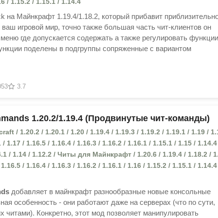
16 / 1.15.2 / 1.15.1 / 1.14.4
k на Майнкрафт 1.19.4/1.18.2, который прибавит приблизительно
 ваш игровой мир, точно также большая часть чит-клиентов он
меню где допускается содержать а также регулировать функции
ункции поделены в подгруппы сопряженные с вариантом
053
3.7
mands 1.20.2/1.19.4 (Продвинутые чит-команды)
 / 1.20.2 / 1.20.1 / 1.20 / 1.19.4 / 1.19.3 / 1.19.2 / 1.19.1 / 1.19 / 1.
 / 1.17 / 1.16.5 / 1.16.4 / 1.16.3 / 1.16.2 / 1.16.1 / 1.15.1 / 1.15 / 1.14.4
14.1 / 1.14 / 1.12.2 / Читы для Майнкрафт / 1.20.6 / 1.19.4 / 1.18.2 / 1
 1.16.5 / 1.16.4 / 1.16.3 / 1.16.2 / 1.16.1 / 1.16 / 1.15.2 / 1.15.1 / 1.14.4
nds
добавляет в майнкрафт разнообразные новые консольные
вная особенность - они работают даже на серверах (что по сути,
их читами). Конкретно, этот мод позволяет манипулировать