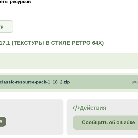
еты ресурсов
ур
.17.1 (ТЕКСТУРЫ В СТИЛЕ РЕТРО 64X)
-classic-resource-pack-1_18_2.zip
[49,
Действия
в
Сообщить об ошибке