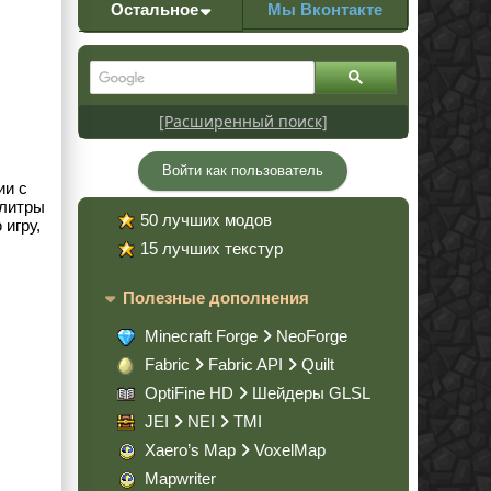
Остальное
Мы Вконтакте
[Расширенный поиск]
Войти как пользователь
ии с
алитры
50 лучших модов
 игру,
15 лучших текстур
Полезные дополнения
Minecraft Forge
NeoForge
Fabric
Fabric API
Quilt
OptiFine HD
Шейдеры GLSL
JEI
NEI
TMI
Xaero’s Map
VoxelMap
Mapwriter