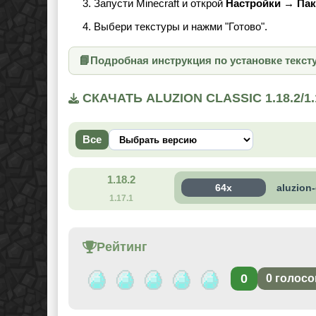
Запусти Minecraft и открой
Настройки → Пак
Выбери текстуры и нажми "Готово".
📘
Подробная инструкция по установке текст
СКАЧАТЬ ALUZION CLASSIC 1.18.2/1
Все
1.18.2
64x
aluzion
1.17.1
Рейтинг
0
0
голосо