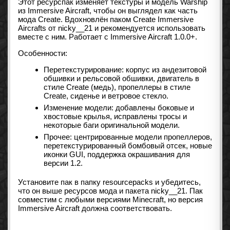
Этот ресурспак изменяет текстуры и модель Warship
из Immersive Aircraft, чтобы он выглядел как часть
мода Create. Вдохновлён паком Create Immersive
Aircrafts от nicky__21 и рекомендуется использовать
вместе с ним. Работает с Immersive Aircraft 1.0.0+.
Особенности:
Перетекстурирование: корпус из андезитовой
обшивки и рельсовой обшивки, двигатель в
стиле Create (медь), пропеллеры в стиле
Create, сиденье и ветровое стекло.
Изменение модели: добавлены боковые и
хвостовые крылья, исправлены тросы и
некоторые баги оригинальной модели.
Прочее: центрированные модели пропеллеров,
перетекстурированный бомбовый отсек, новые
иконки GUI, поддержка окрашивания для
версии 1.2.
Установите пак в папку resourcepacks и убедитесь,
что он выше ресурсов мода и пакета nicky__21. Пак
совместим с любыми версиями Minecraft, но версия
Immersive Aircraft должна соответствовать.