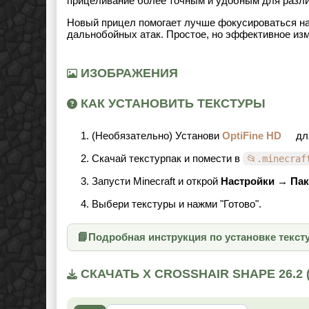
прицеливание более точным и удобным для разл
Новый прицел помогает лучше фокусироваться на 
дальнобойных атак. Простое, но эффективное изм
ИЗОБРАЖЕНИЯ
КАК УСТАНОВИТЬ ТЕКСТУРЫ
(Необязательно) Установи
OptiFine HD
дл
Скачай текстурпак и помести в
📂.minecraf
Запусти Minecraft и открой
Настройки → Пак
Выбери текстуры и нажми "Готово".
📘
Подробная инструкция по установке текст
СКАЧАТЬ X CROSSHAIR SHAPE 26.2 