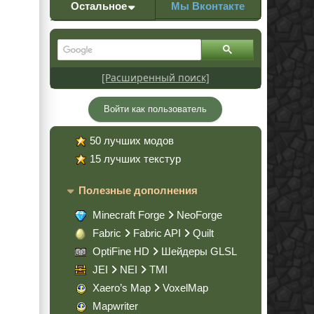
Остальное
Мы Вконтакте
[Расширенный поиск]
Войти как пользователь
50 лучших модов
15 лучших текстур
Полезные дополнения
Minecraft Forge
NeoForge
Fabric
Fabric API
Quilt
OptiFine HD
Шейдеры GLSL
JEI
NEI
TMI
Xaero’s Map
VoxelMap
Mapwriter