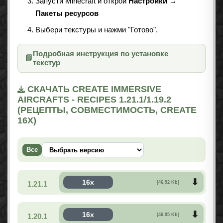
Запусти Minecraft и открой
Настройки →
Пакеты ресурсов
Выбери текстуры и нажми "Готово".
Подробная инструкция по установке
📘
текстур
СКАЧАТЬ CREATE IMMERSIVE
AIRCRAFTS - RECIPES 1.21.1/1.19.2
(РЕЦЕПТЫ, СОВМЕСТИМОСТЬ, CREATE
16X)
Все
16x
1.21.1
[46,92 Kb]
16x
1.20.1
[46,95 Kb]