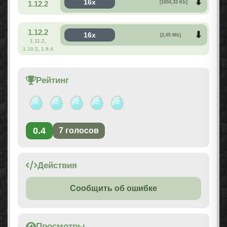
16x
1.12.2
[1004,33 Kb]
1.12.2
16x
[2,05 Mb]
1.11.2,
1.10.2, 1.9.4
Рейтинг
0.4
7
голосов
Действия
Сообщить об ошибке
Просмотры