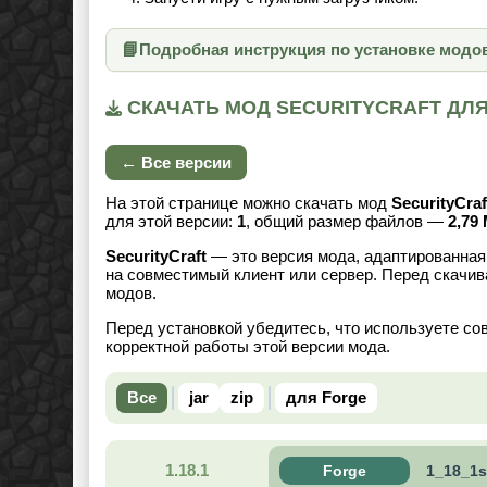
📘
Подробная инструкция по установке модо
СКАЧАТЬ МОД SECURITYCRAFT ДЛЯ 
← Все версии
На этой странице можно скачать мод
SecurityCraf
для этой версии:
1
, общий размер файлов —
2,79
SecurityCraft
— это версия мода, адаптированная 
на совместимый клиент или сервер. Перед скачив
модов.
Перед установкой убедитесь, что используете со
корректной работы этой версии мода.
Все
jar
zip
для Forge
1.18.1
Forge
1_18_1s