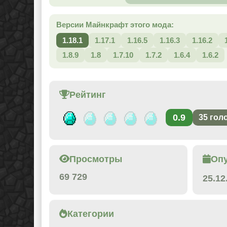
Версии Майнкрафт этого мода:
1.18.1
1.17.1
1.16.5
1.16.3
1.16.2
1.8.9
1.8
1.7.10
1.7.2
1.6.4
1.6.2
Рейтинг
0.9
35
гол
Просмотры
Оп
69 729
25.12
Категории