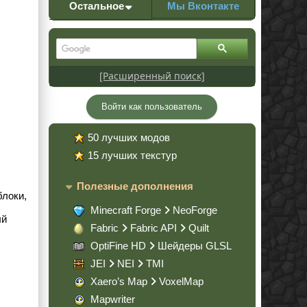
Остальное
Мы Вконтакте
[Расширенный поиск]
Войти как пользователь
50 лучших модов
15 лучших текстур
Полезные дополнения
блоки,
Minecraft Forge
NeoForge
ый
Fabric
Fabric API
Quilt
OptiFine HD
Шейдеры GLSL
JEI
NEI
TMI
Xaero’s Map
VoxelMap
Mapwriter