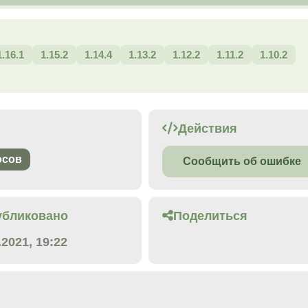
1.16.1
1.15.2
1.14.4
1.13.2
1.12.2
1.11.2
1.10.2
Действия
осов
Сообщить об ошибке
убликовано
Поделиться
.2021, 19:22