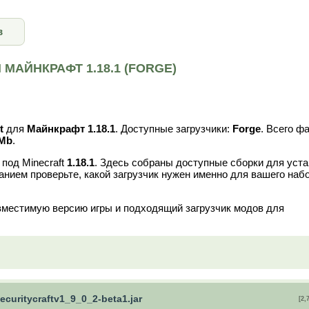
в
МАЙНКРАФТ 1.18.1 (FORGE)
t
для
Майнкрафт 1.18.1
. Доступные загрузчики:
Forge
. Всего ф
 Mb
.
под Minecraft
1.18.1
. Здесь собраны доступные сборки для уст
анием проверьте, какой загрузчик нужен именно для вашего наб
вместимую версию игры и подходящий загрузчик модов для
ecuritycraftv1_9_0_2-beta1.jar
[2,