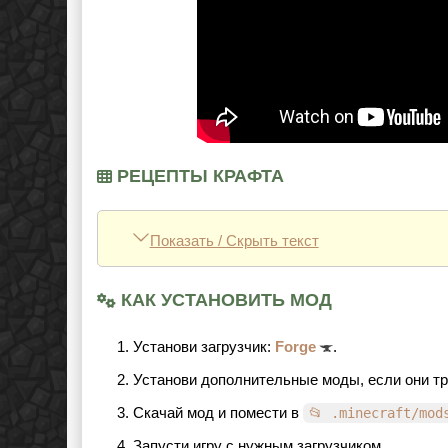
РЕЦЕПТЫ КРАФТА
Показать / Скрыть текст
КАК УСТАНОВИТЬ МОД
Установи загрузчик:
Forge
.
Установи дополнительные моды, если они т
Скачай мод и помести в
📂 .minecraft/mod
Запусти игру с нужным загрузчиком.