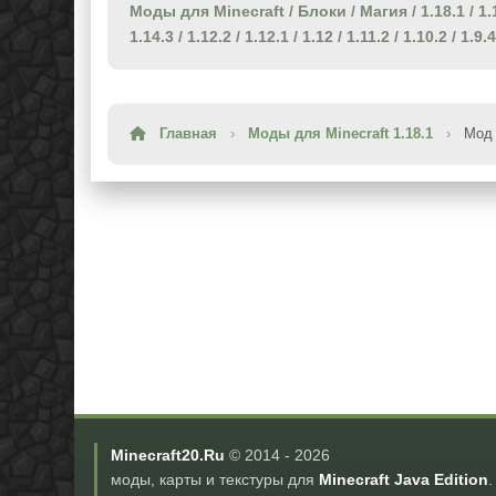
Моды для Minecraft
/
Блоки
/
Магия
/
1.18.1
/
1.
1.14.3
/
1.12.2
/
1.12.1
/
1.12
/
1.11.2
/
1.10.2
/
1.9.4
Главная
›
Моды для Minecraft 1.18.1
›
Мод 
Minecraft20.Ru
© 2014 -
2026
моды, карты и текстуры для
Minecraft Java Edition
.