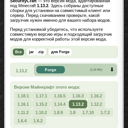
SecurityCraft
— это версия мода, адаптированная
под Minecraft
1.13.2
. Здесь собраны доступные
сборки для установки на совместимый клиент или
сервер. Перед скачиванием проверьте, какой
загрузчик нужен именно для вашего набора модов.
Перед установкой убедитесь, что используете
совместимую версию игры и подходящий загрузчик
модов для корректной работы этой версии мода.
Все
jar
zip
для Forge
Forge
1.13.2
[1,32 Mb]
Версии Майнкрафт этого мода:
1.18.1
1.17.1
1.16.5
1.16.3
1.16.2
1.16.1
1.15.2
1.14.4
1.13.2
1.12.2
1.11.2
1.10.2
1.8.9
1.8
1.7.10
1.7.2
1.6.4
1.6.2