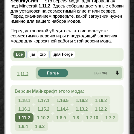
SecurityCraft
— это версия мода, адаптированная
под Minecraft
1.11.2
. Здесь собраны доступные сборки
для установки на совместимый клиент или сервер.
Перед скачиванием проверьте, какой загрузчик нужен
именно для вашего набора модов.
Перед установкой убедитесь, что используете
совместимую версию игры и подходящий загрузчик
модов для корректной работы этой версии мода.
Все
jar
zip
для Forge
Forge
1.11.2
[1,01 Mb]
Версии Майнкрафт этого мода:
1.18.1
1.17.1
1.16.5
1.16.3
1.16.2
1.16.1
1.15.2
1.14.4
1.13.2
1.12.2
1.11.2
1.10.2
1.8.9
1.8
1.7.10
1.7.2
1.6.4
1.6.2